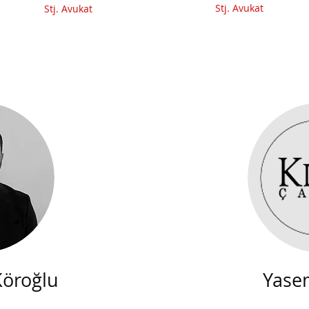
Stj. Avukat
Stj. Avukat
öroğlu
Yase