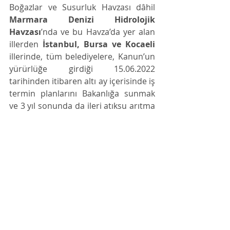
Boğazlar ve Susurluk Havzası dâhil 
Marmara Denizi Hidrolojik 
Havzası
’nda ve bu Havza’da yer alan 
illerden 
İstanbul, Bursa ve Kocaeli
illerinde, tüm belediyelere, Kanun’un 
yürürlüğe girdiği 15.06.2022 
tarihinden itibaren altı ay içerisinde iş 
termin planlarını Bakanlığa sunmak 
ve 3 yıl sonunda da ileri atıksu arıtma 
tesislerini kurup işletmeye almak 
yükümlülüğü yüklenmiştir. 
Sonuç; 
2872 sayılı Çevre Kanunu’na getirilen 
yeni yükümlülükler ve yaptırımlarla 
daha geniş kapsamlı çevre 
düzenlemeleri yapılmıştır. Kanun’da 
özellikle çevre koruma hizmeti ve bu 