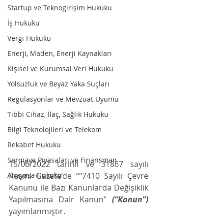
Startup ve Teknogirişim Hukuku
İş Hukuku
Vergi Hukuku
Enerji, Maden, Enerji Kaynakları
Kişisel ve Kurumsal Veri Hukuku
Yolsuzluk ve Beyaz Yaka Suçları
Regülasyonlar ve Mevzuat Uyumu
Tıbbi Cihaz, İlaç, Sağlık Hukuku
Bilgi Teknolojileri ve Telekom
Rekabet Hukuku
Sermaye Piyasaları ve Finansman
15/06/2022 tarihli ve 31867 sayılı 
Anayasa Hukuku
Resmi Gazete’de “"7410 Sayılı Çevre 
Kanunu ile Bazı Kanunlarda Değişiklik 
Yapılmasına Dair Kanun" 
(“Kanun”)
yayımlanmıştır. 