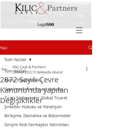
Yazı
Tüm Yazılar
Kılıç Çaylı & Partners
Tüm Yazılar
28 Haz 2022
3 dakikada okunur
2872 Sayılı Çevre
Kamu İhale Hukuku
Kanunu’nda yapılan
Gayrimenkul ve İnşaat Hukuku
Ticari Sözleşmeler Global Ticaret
Değişiklikler
Şirketler Hukuku ve Yönetişim
Birleşme, Devralma ve Bölünmeler
Girişim Risk Sermayesi Yatırımları