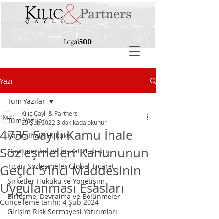
Yazı
Tüm Yazılar
Kılıç Çaylı & Partners
Tüm Yazılar
25 Şub 2022
3 dakikada okunur
4735 Sayılı Kamu İhale
Kamu İhale Hukuku
Sözleşmeleri Kanununun
Gayrimenkul ve İnşaat Hukuku
Ticari Sözleşmeler Global Ticaret
Geçici 5’inci Maddesinin
Şirketler Hukuku ve Yönetişim
Uygulanması Esasları
Birleşme, Devralma ve Bölünmeler
Güncelleme tarihi:
4 Şub 2024
Girişim Risk Sermayesi Yatırımları