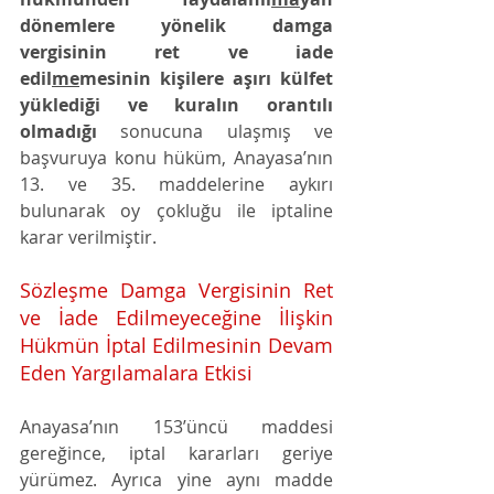
dönemlere yönelik damga 
vergisinin ret ve iade 
edil
me
mesinin kişilere aşırı külfet 
yüklediği ve kuralın orantılı 
olmadığı
 sonucuna ulaşmış ve 
başvuruya konu hüküm, Anayasa’nın 
13. ve 35. maddelerine aykırı 
bulunarak oy çokluğu ile iptaline 
karar verilmiştir. 
Sözleşme Damga Vergisinin Ret 
ve İade Edilmeyeceğine İlişkin 
Hükmün İptal Edilmesinin Devam 
Eden Yargılamalara Etkisi 
Anayasa’nın 153’üncü maddesi 
gereğince, iptal kararları geriye 
yürümez. Ayrıca yine aynı madde 