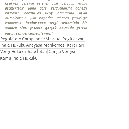
kesilmesi gereken vergiler yıllık verginin yerine 
geçmektedir. Buna göre, vergilendirme dönemi 
bitmeden değiştirilen vergi oranlarına ilişkin 
düzenlemenin yılın başından itibaren yürürlüğe 
konulması, 
benimsenen vergi sisteminin bir 
sonucu olup yasanın gerçek anlamda geriye 
yürümesinden söz edilemez
.”
Regulatory Compliance
Mevzuat
Regülasyon
İhale Hukuku
Anayasa Mahkemesi Kararları
Vergi Hukuku
İhale İptali
Damga Vergisi
Kamu İhale Hukuku
Vergi Hukuku
Anayasa Hukuku
Son Yazılar
Hepsini Gör