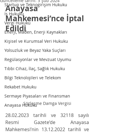
Güncelleme tarihi:
3 Şub 2024
Startup ve Teknogirişim Hukuku
Anayasa 
İş Hukuku
Mahkemesi’nce İptal 
Vergi Hukuku
Edildi
Enerji, Maden, Enerji Kaynakları
Kişisel ve Kurumsal Veri Hukuku
Yolsuzluk ve Beyaz Yaka Suçları
Regülasyonlar ve Mevzuat Uyumu
Tıbbi Cihaz, İlaç, Sağlık Hukuku
Bilgi Teknolojileri ve Telekom
Rekabet Hukuku
Sermaye Piyasaları ve Finansman
Sözleşme Damga Vergisi
Anayasa Hukuku
28.02.2023 tarihli ve 32118 sayılı 
Resmi Gazete’de Anayasa 
Mahkemesi’nin 13.12.2022 tarihli ve 