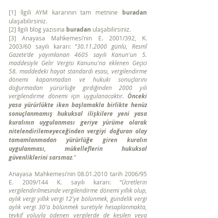
[1] İlgili AYM kararının tam metnine 
buradan
ulaşabilirsiniz.
[2] İlgili blog yazısına 
buradan
 ulaşabilirsiniz.
[3] Anayasa Mahkemesi’nin E. 2001/392, K. 
2003/60 sayılı kararı: “
30.11.2000 günlü, Resmî 
Gazete'de yayımlanan 4605 sayılı Kanun'un 5. 
maddesiyle Gelir Vergisi Kanunu'na eklenen Geçici 
58. maddedeki hayat standardı esası, vergilendirme 
dönemi kapanmadan ve hukuki sonuçlarını 
doğurmadan yürürlüğe girdiğinden 2000 yılı 
vergilendirme dönemi için uygulanacaktır. 
Önceki 
yasa yürürlükte iken başlamakla birlikte henüz 
sonuçlanmamış hukuksal ilişkilere yeni yasa 
kuralının uygulanması geriye yürüme olarak 
nitelendirilemeyeceğinden vergiyi doğuran olay 
tamamlanmadan yürürlüğe giren kuralın 
uygulanması, mükelleflerin hukuksal 
güvenliklerini sarsmaz
.” 
Anayasa Mahkemesi’nin 08.01.2010 tarih 2006/95 
E. 2009/144 K. sayılı kararı: “
Ücretlerin 
vergilendirilmesinde vergilendirme dönemi yıllık olup, 
aylık vergi yıllık vergi 12'ye bölünmek, gündelik vergi 
aylık vergi 30'a bölünmek suretiyle hesaplanmakta, 
tevkif yoluyla ödenen vergilerde de kesilen veya 