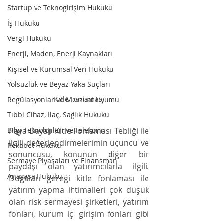
Startup ve Teknogirişim Hukuku
İş Hukuku
Vergi Hukuku
Enerji, Maden, Enerji Kaynakları
Kişisel ve Kurumsal Veri Hukuku
Yolsuzluk ve Beyaz Yaka Suçları
Kitle Fonlaması
Regülasyonlar ve Mevzuat Uyumu
Tıbbi Cihaz, İlaç, Sağlık Hukuku
Bilgi Teknolojileri ve Telekom
Paya Dayalı Kitle Fonlaması Tebliği ile 
ilgili değerlendirmelerimin üçüncü ve 
Rekabet Hukuku
sonuncusu, konunun diğer bir 
Sermaye Piyasaları ve Finansman
paydaşı olan yatırımcılarla ilgili. 
Anayasa Hukuku
Doğaları gereği kitle fonlaması ile 
yatırım yapma ihtimalleri çok düşük 
olan risk sermayesi şirketleri, yatırım 
fonları, kurum içi girişim fonları gibi 