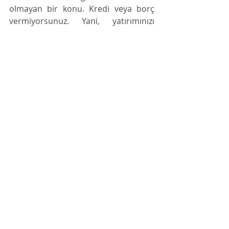
olmayan bir konu. Kredi veya borç 
vermiyorsunuz. Yani, yatırımınızı 
yaptığınız şirket başarısız olursa 
yatırımınız yanar. Geri 
isteyebileceğiniz bir garantör veya 
talep edebileceğiniz bir hak 
bulunmuyor. (Burada şunu belirtmek 
gerekir: Bu, yatırımın tarafı olan her 
gerçek ve tüzel kişiliğin tüm 
eylemlerinin usule, etiğe, mevzuata 
uygun gerçekleştiği ve buna rağmen 
yatırımın başarısız olduğu durumda 
böyledir. Bir tarafın ihmali, hukuksuz 
davranışı veya art niyeti nedeniyle 
kayba uğradıysanız, ilgili yasalar 
uyarınca hukuki haklarınız saklıdır.) 
Yatırımı yaptınız, şimdi ne 