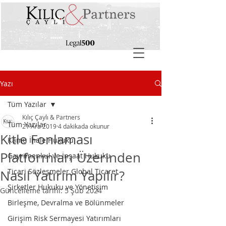
Yazı
Tüm Yazılar
Kılıç Çaylı & Partners
Tüm Yazılar
21 Ara 2019
4 dakikada okunur
Kitle Fonlaması
Kamu İhale Hukuku
Platformları Üzerinden
Gayrimenkul ve İnşaat Hukuku
Ticari Sözleşmeler Global Ticaret
Nasıl Yatırım Yapılır?
Şirketler Hukuku ve Yönetişim
Güncelleme tarihi:
5 Şub 2024
Birleşme, Devralma ve Bölünmeler
Girişim Risk Sermayesi Yatırımları