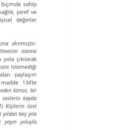
 biçimde sahip 
ğlık, şeref ve 
şisel değerler 
na alınmıştır. 
ilmesini isteme 
ola çıkılarak 
esini istemediği 
madan paylaşım 
 madde 134’te 
l eden kimse, bir 
 seslerin kayda 
) Kişilerin özel 
 yıldan beş yıla 
 yayın yoluyla 