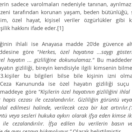
lerin sadece varolmaları nedeniyle tanınan, ayrılmaz
üzeni tarafından korunan yaşam, beden bütünlüğü, sa
im, özel hayat, kişisel veriler özgürlükler gibi ki
şilik hakkını ifade eder.[1] 
liğinin ihlali ise Anayasa madde 20’de güvence altı
ddesine göre “
Herkes, özel hayatına ...saygı göster
el hayatın ... gizliliğine dokunulamaz." 
Bu maddeden y
ayatın gizliliği, bireyin kendisiyle ilgili kimsenin bilm
. 3.kişiler bu bilgileri bilse bile kişinin izni ol
Ceza Kanununda ise özel hayatın gizliliği suçu
 maddeye göre “
Kişilerin özel hayatının gizliliğini ihla
 hapis cezası ile cezalandırılır. Gizliliğin görüntü veya
lal edilmesi halinde, verilecek ceza bir kat artırılır.(1
ntü veya sesleri hukuka aykırı olarak ifşa eden kimse iki
ile cezalandırılır. İfşa edilen bu verilerin basın ve
e de aynı cezaya hükmolunur.” 
Olarak belirtilmiştir.