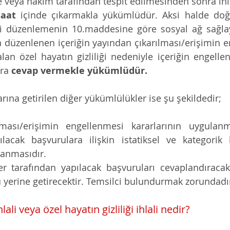
 veya hâkim tarafından tespit edilmesinden sonra ihla
saat
 içinde çıkarmakla yükümlüdür. Aksi halde doğa
li düzenlemenin 10.maddesine göre sosyal ağ sağlayıc
üzenlenen içeriğin yayından çıkarılması/erişimin en
an özel hayatın gizliliği nedeniyle içeriğin engelle
ra 
cevap vermekle yükümlüdür. 
arına getirilen diğer yükümlülükler ise şu şekildedir; 
ılması/erişimin engellenmesi kararlarının uygulanm
lacak başvurulara ilişkin istatiksel ve kategorik bi
lanmasıdır. 
iler tarafından yapılacak başvuruları cevaplandıraca
yerine getirecektir. Temsilci bulundurmak zorundadı
hlali veya özel hayatın gizliliği ihlali nedir?