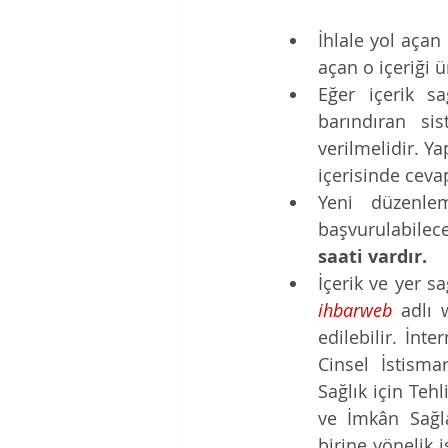
İhlale yol açan 
açan o içeriği ü
Eğer içerik sa
barındıran si
verilmelidir. Ya
içerisinde cevap
Yeni düzenlem
başvurulabilec
saati vardır. 
ihbarweb
 adlı 
edilebilir. İn
Cinsel İstisma
Sağlık için Teh
ve İmkân Sağla