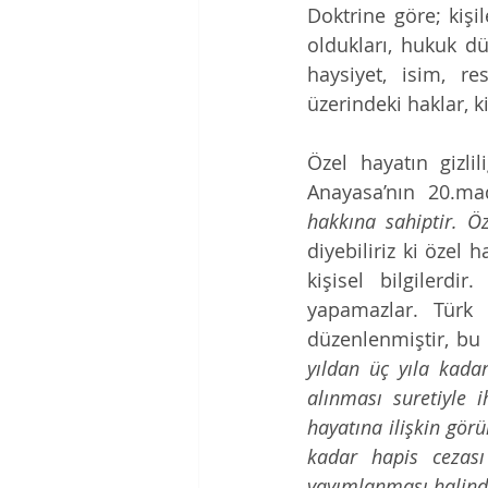
Doktrine göre; kişi
oldukları, hukuk d
haysiyet, isim, res
üzerindeki haklar, ki
Özel hayatın gizli
Anayasa’nın 20.ma
hakkına sahiptir. Öz
diyebiliriz ki özel h
kişisel bilgilerdir
yapamazlar. Türk 
düzenlenmiştir, bu
yıldan üç yıla kadar
alınması suretiyle ih
hayatına ilişkin görü
kadar hapis cezası 
yayımlanması halind