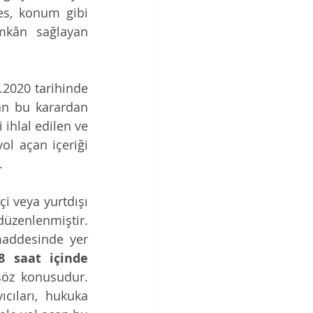
es, konum gibi 
mkân sağlayan 
Sosyal ağ sağlayıcıları ile ilgili Bilgi Teknolojileri ve İletişim Kurulu 29.09.2020 tarihinde 
an bu karardan 
ihlal edilen ve 
yol açan içeriği 
. 
i veya yurtdışı 
üzenlenmiştir. 
addesinde yer 
48 saat içinde 
öz konusudur. 
ıları, hukuka 