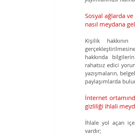
Sosyal ağlarda ve in
nasıl meydana gele
Kişilik hakkının 
gerçekleştirilmesin
hakkında bilgiler
rahatsız edici yorum
yazışmaların, belgel
paylaşımlarda bulun
İnternet ortamında
gizliliği ihlali me
İhlale yol açan içe
vardır;