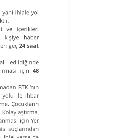
 yani ihlale yol 
tir. 
 ve içerikleri 
 kişiye haber 
 en geç 
24 saat
 edildiğinde 
ırması için 
48 
İçerik ve yer sağlayıcılardan cevap alınamazsa veya bunlara başvurmadan BTK ‘nın 
yolu ile ihbar 
me, Çocukların 
olaylaştırma, 
nması için Yer 
s suçlarından 
birine yönelik ise, ayrıca da İnternet Kanunu madde 9 ve 9/A ya karşı ihlal varsa da 