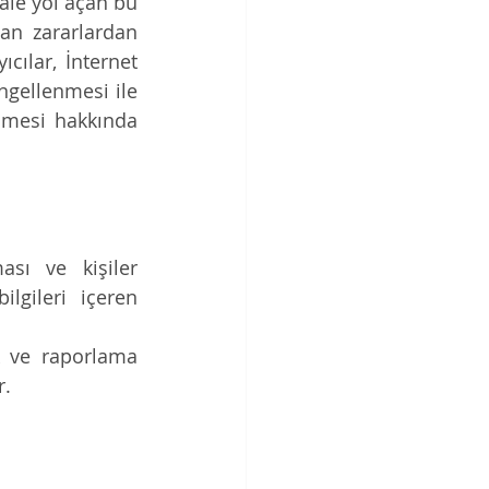
le yol açan bu 
n zararlardan 
ılar, İnternet 
gellenmesi ile 
nmesi hakkında 
ası ve kişiler 
lgileri içeren 
k ve raporlama 
r.