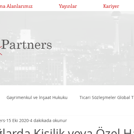
ma Alanlarımız
Yayınlar
Kariyer
Gayrimenkul ve İnşaat Hukuku
Ticari Sözleşmeler Global T
ers
15 Eki 2020
4 dakikada okunur
Birleşme, Devralma ve Bölünmeler
Girişim Risk Sermayesi Y
larda Kişilik veya Özel H