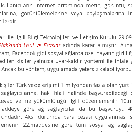
kullanıcıların internet ortamında metin, görüntü, s
malarına, görüntülemelerine veya paylaşmalarına i
ilerdir. 
 Hakkında Usul ve Esaslar
 adında karar almıştır. Alın
ram, Facebook gibi sosyal ağlarda özel hayatın gizliliği 
 edilen kişiler yalnızca uyar-kaldır yöntemi ile ihlale 
. Ancak bu yöntem, uygulamada yetersiz kalabiliyordu
işiler Türkiye’de erişimi 1 milyondan fazla olan yurt iç
sağlayıcılarına, hak ihlali halinde başvurabileceği d
 cevap verme yükümlülüğü ilgili düzenlemenin 10.m
i maddeye göre ağ sağlayıcılar da bu başvuruyu 
rundadır. Aksi durumda para cezası uygulanması s
enlemenin 22.maddesine göre tüm sosyal ağ sağlayıc