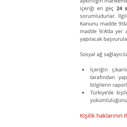
aykırılığın mahkeme
içeriği en geç 
24 
sorumludurlar. İlgi
Kanunu madde 9’da d
madde 9/A’da yer al
yapılacak başvurula
Sosyal ağ sağlayıcıl
İçeriğin çıkar
tarafından yapı
bilgilerin rapor
Türkiye’de kiş
yükümlülüğünü 
Kişilik haklarının i