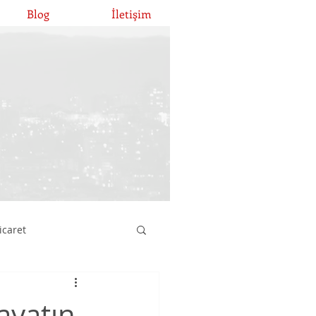
Blog
İletişim
icaret
atırımları
ayatın