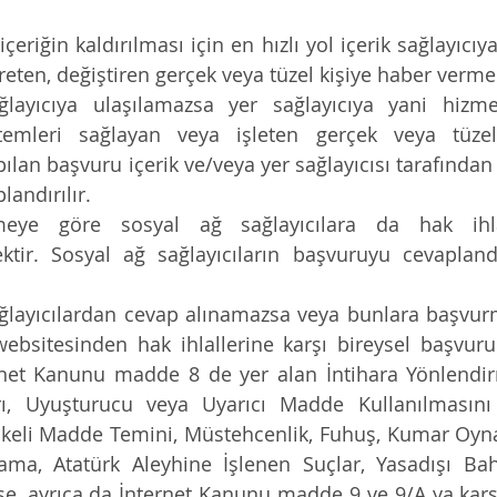
içeriğin kaldırılması için en hızlı yol içerik sağlayıcıya
reten, değiştiren gerçek veya tüzel kişiye haber vermek
ğlayıcıya ulaşılamazsa yer sağlayıcıya yani hizmet
stemleri sağlayan veya işleten gerçek veya tüzel
pılan başvuru içerik ve/veya yer sağlayıcısı tarafından
landırılır.
eye göre sosyal ağ sağlayıcılara da hak ihlal
ektir. Sosyal ağ sağlayıcıların başvuruyu cevapland
websitesinden hak ihlallerine karşı bireysel başvuru 
ternet Kanunu madde 8 de yer alan İntihara Yönlendir
rı, Uyuşturucu veya Uyarıcı Madde Kullanılmasını K
likeli Madde Temini, Müstehcenlik, Fuhuş, Kumar Oyna
ma, Atatürk Aleyhine İşlenen Suçlar, Yasadışı Bahi