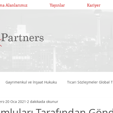
ma Alanlarımız
Yayınlar
Kariyer
Gayrimenkul ve İnşaat Hukuku
Ticari Sözleşmeler Global T
ers
20 Oca 2021
2 dakikada okunur
Birleşme, Devralma ve Bölünmeler
Girişim Risk Sermayesi Y
umluları Tarafından Gönd