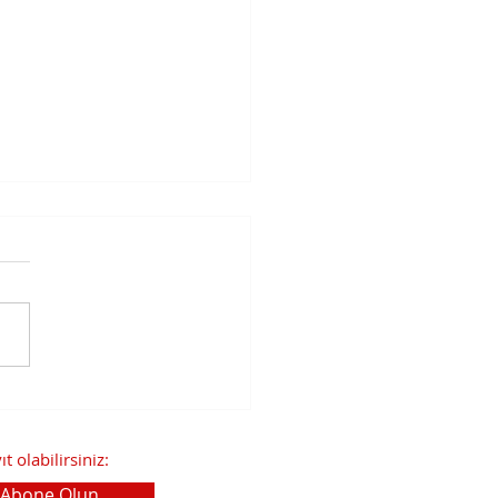
D-19 PCR Test Sonucu
ı Bilgisi
lamalarına İlişkin KVKK
 olabilirsiniz:
uoyu Duyurusu
Abone Olun