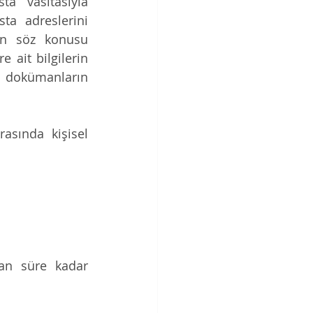
a vasıtasıyla 
ta adreslerini 
dan söz konusu 
 ait bilgilerin 
u dokümanların 
asında kişisel 
an süre kadar 