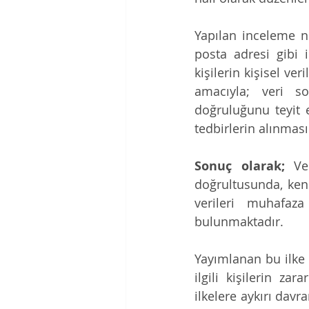
Yapılan inceleme ne
posta adresi gibi i
kişilerin kişisel ve
amacıyla; veri sor
doğruluğunu teyit 
tedbirlerin alınması
Sonuç olarak;
 Ve
doğrultusunda, kend
verileri muhafaz
bulunmaktadır. 
Yayımlanan bu ilke k
ilgili kişilerin z
ilkelere aykırı davr