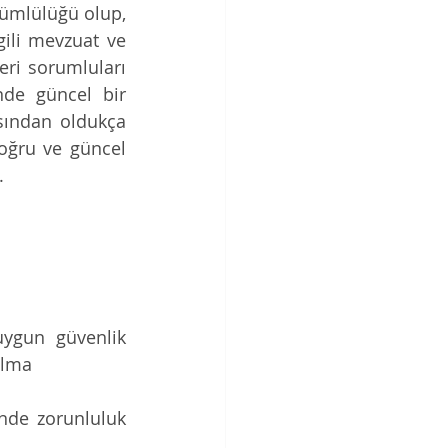
ümlülüğü olup, 
gili mevzuat ve 
ri sorumluları 
nde güncel bir 
sından oldukça 
doğru ve güncel 
.
ygun güvenlik 
alma
nde zorunluluk 