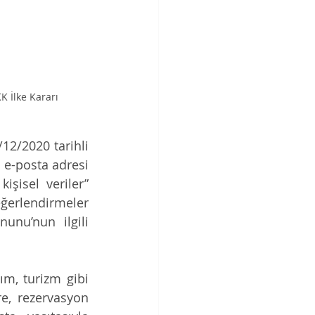
K İlke Kararı
2/2020 tarihli 
 e-posta adresi 
işisel veriler” 
erlendirmeler 
nu’nun ilgili 
m, turizm gibi 
e, rezervasyon 