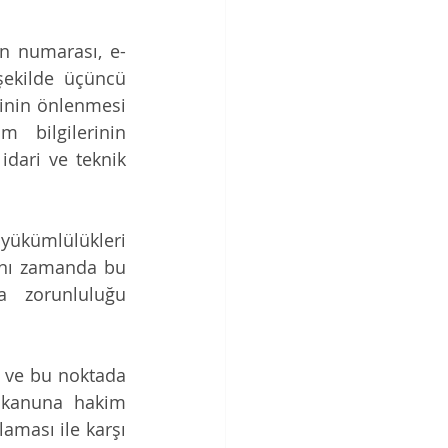
on numarası, e-
şekilde üçüncü 
sinin önlenmesi 
m bilgilerinin 
dari ve teknik 
ükümlülükleri 
ynı zamanda bu 
 zorunluluğu 
n ve bu noktada 
e kanuna hakim 
aması ile karşı 