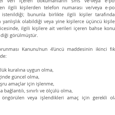
şisel veri içeren dokümanların sms ve-veya e-post
n ilgili kişilerden telefon numarası ve/veya e-pos
stenildiği; bununla birlikte ilgili kişiler tarafın
 yanlışlık olabildiği veya yine kişilerce üçüncü kişilere
cesinde, ilgili kişilere ait verileri içeren bahse kon
ildiği görülmüştür.
Korunması Kanunu’nun 4’üncü maddesinin ikinci fıkr
nde:
lük kuralına uygun olma,
ğinde güncel olma,
meşru amaçlar için işlenme,
a bağlantılı, sınırlı ve ölçülü olma,
a öngörülen veya işlendikleri amaç için gerekli ol