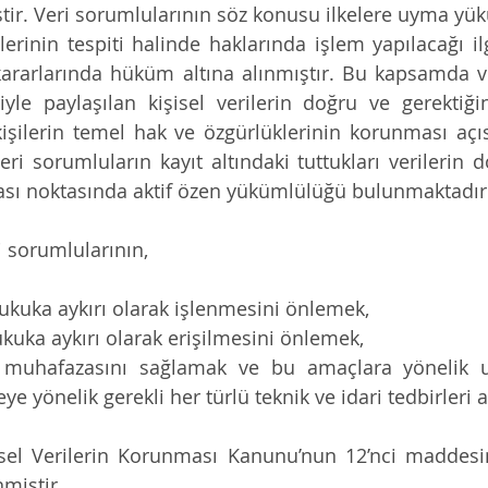
ştir. Veri sorumlularının söz konusu ilkelere uyma yük
allerinin tespiti halinde haklarında işlem yapılacağı il
ararlarında hüküm altına alınmıştır. Bu kapsamda ve
iyle paylaşılan kişisel verilerin doğru ve gerektiği
kişilerin temel hak ve özgürlüklerinin korunması açı
veri sorumluların kayıt altındaki tuttukları verilerin 
sı noktasında aktif özen yükümlülüğü bulunmaktadır
i sorumlularının,
 hukuka aykırı olarak işlenmesini önlemek,
hukuka aykırı olarak erişilmesini önlemek,
in muhafazasını sağlamak ve bu amaçlara yönelik u
e yönelik gerekli her türlü teknik ve idari tedbirleri 
isel Verilerin Korunması Kanunu’nun 12’nci maddesi
miştir. 