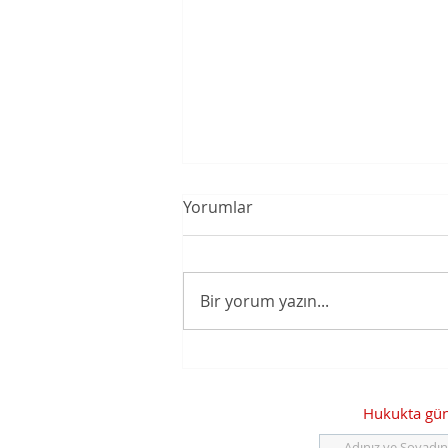
Yorumlar
Bir yorum yazın...
Veri Sorumluları Sicili'ne
Kayıt Yükümlülüğüne İlişkin
İstisna Kriterinde Değişiklik
Hukukta günc
Yapılmıştır