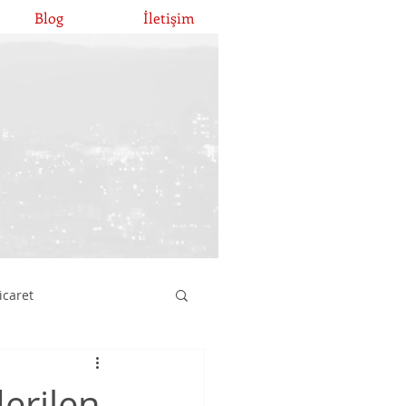
Blog
İletişim
icaret
atırımları
erilen