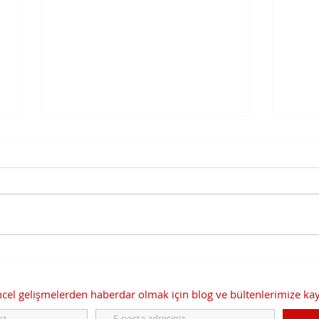
Personel Sertifikasyon
COVI
Mekanizmasına İlişkin Tebliğ
Ve Aş
Kapsamında Veri Koruma
Uygu
el gelişmelerden haberdar olmak için blog ve bültenlerimize kayıt
Görevlisi
Kam