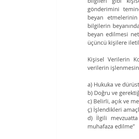
bilgileri gibi ki
gönderimini temine
beyan etmelerinin i
bilgilerin beyanında
beyan edilmesi neti
üçüncü kişilere ilet
Kişisel Verilerin 
verilerin işlenmesi
a) Hukuka ve dürüst
b) Doğru ve gerekti
c) Belirli, açık ve 
ç) İşlendikleri amaçl
d) İlgili mevzuatt
muhafaza edilme” 