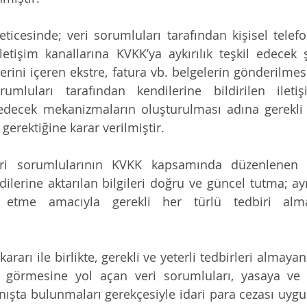
ticesinde; veri sorumluları tarafından kişisel telef
letişim kanallarına KVKK’ya aykırılık teşkil edecek 
rilerini içeren ekstre, fatura vb. belgelerin gönderilme
umluları tarafından kendilerine bildirilen iletişi
edecek mekanizmaların oluşturulması adına gerekli i
 gerektiğine karar verilmiştir.
ri sorumlularının KVKK kapsamında düzenlenen y
ilerine aktarılan bilgileri doğru ve güncel tutma; a
a etme amacıyla gerekli her türlü tedbiri alma
ararı ile birlikte, gerekli ve yeterli tedbirleri almaya
arar görmesine yol açan veri sorumluları, yasaya v
anışta bulunmaları gerekçesiyle idari para cezası uygul