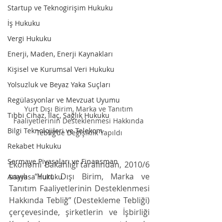
Startup ve Teknogirişim Hukuku
İş Hukuku
Vergi Hukuku
Enerji, Maden, Enerji Kaynakları
Kişisel ve Kurumsal Veri Hukuku
Yolsuzluk ve Beyaz Yaka Suçları
Regülasyonlar ve Mevzuat Uyumu
Yurt Dışı Birim, Marka ve Tanıtım 
Tıbbi Cihaz, İlaç, Sağlık Hukuku
Faaliyetlerinin Desteklenmesi Hakkında 
Bilgi Teknolojileri ve Telekom
Tebliğ’de Değişiklik Yapıldı
Rekabet Hukuku
Sermaye Piyasaları ve Finansman
Ekonomi Bakanlığı tarafından, 2010/6 
sayılı “Yurt Dışı Birim, Marka ve 
Anayasa Hukuku
Tanıtım Faaliyetlerinin Desteklenmesi 
Hakkında Tebliğ” (Destekleme Tebliği) 
çerçevesinde, şirketlerin ve İşbirliği 