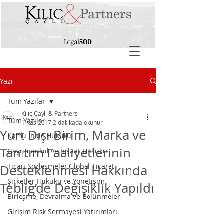
Yazı
Tüm Yazılar
Kılıç Çaylı & Partners
Tüm Yazılar
1 Kas 2017
2 dakikada okunur
Yurt Dışı Birim, Marka ve
Kamu İhale Hukuku
Tanıtım Faaliyetlerinin
Gayrimenkul ve İnşaat Hukuku
Ticari Sözleşmeler Global Ticaret
Desteklenmesi Hakkında
Şirketler Hukuku ve Yönetişim
Tebliğ’de Değişiklik Yapıldı
Birleşme, Devralma ve Bölünmeler
Girişim Risk Sermayesi Yatırımları