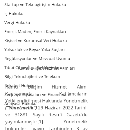
Startup ve Teknogirişim Hukuku
İş Hukuku
Vergi Hukuku
Enerji, Maden, Enerji Kaynakları
Kişisel ve Kurumsal Veri Hukuku
Yolsuzluk ve Beyaz Yaka Suçları
Regülasyonlar ve Mevzuat Uyumu
Tıbbi Cihaz, İlaç, Sağlık Hukuku
Kamu Bilişim Hizmet Alımları
Bilgi Teknolojileri ve Telekom
Rekabet Hukuku
Kamu Bilişim Hizmet Alımı 
Kapsamında Katılımcıların 
Sermaye Piyasaları ve Finansman
Yetkilendirilmesi Hakkında Yönetmelik 
Anayasa Hukuku
(“Yönetmelik”) 
29 Haziran 2022 Tarihli 
ve 31881 Sayılı Resmî Gazete’de 
yayımlanmıştır[1]. Yönetmelik 
hükümleri, yayım tarihinden 3 ay 