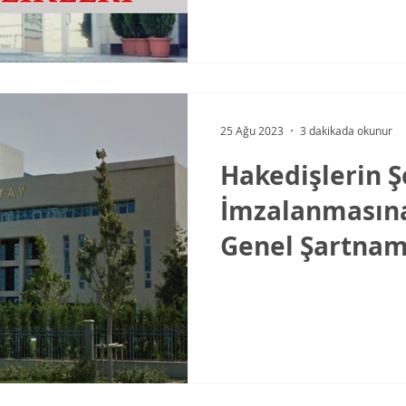
25 Ağu 2023
3 dakikada okunur
Hakedişlerin Ş
İmzalanmasına 
Genel Şartna
Düzenlemeleri
İptal Etti