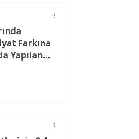
rında
iyat Farkına
’da Yapılan