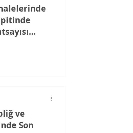
halelerinde
spitinde
atsayısı
liğ ve
inde Son