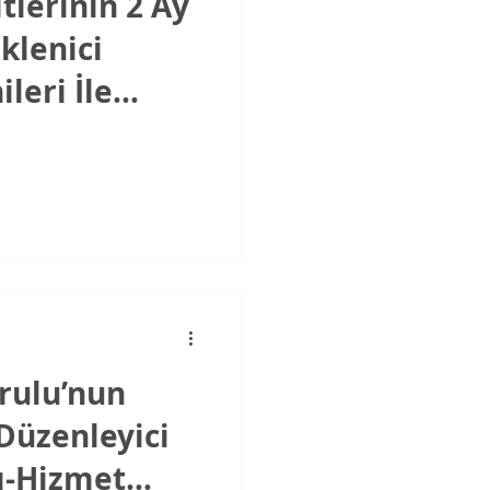
tlerinin 2 Ay
klenici
leri İle
rulu’nun
 Düzenleyici
ı-Hizmet