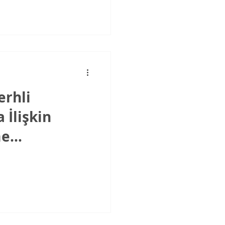
erhli
İlişkin
me
ni Danıştay