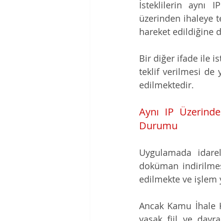
İsteklilerin aynı 
üzerinden ihaleye te
hareket edildiğine d
Bir diğer ifade ile i
teklif verilmesi de
edilmektedir.
Aynı IP Üzerinde
Durumu
Uygulamada idarele
doküman indirilmes
edilmekte ve işlem 
Ancak
Kamu İhale K
yasak fiil ve davr