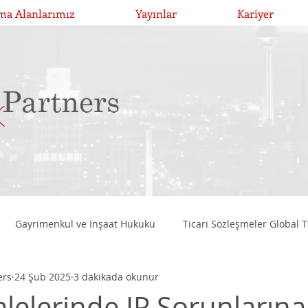
ma Alanlarımız
Yayınlar
Kariyer
Gayrimenkul ve İnşaat Hukuku
Ticari Sözleşmeler Global T
ers
24 Şub 2025
3 dakikada okunur
Birleşme, Devralma ve Bölünmeler
Girişim Risk Sermayesi Y
lelerinde IP Sorunlarına