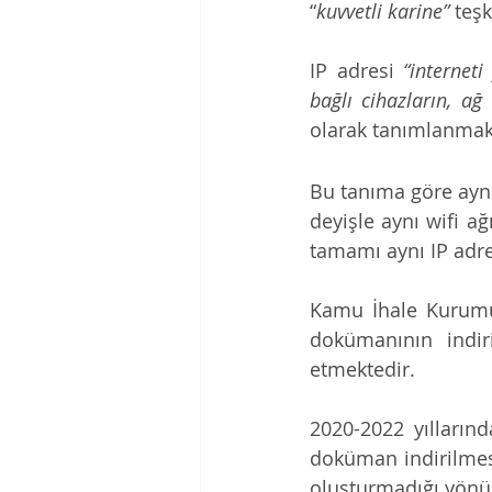
“
kuvvetli karine”
 teş
IP adresi 
“internet
bağlı cihazların, ağ 
olarak tanımlanmakt
Bu tanıma göre aynı 
deyişle aynı wifi ağ
tamamı aynı IP adre
Kamu İhale Kurumu 
dokümanının indiri
etmektedir.
2020-2022 yılların
doküman indirilmesin
oluşturmadığı yönün