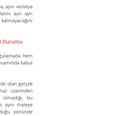
, aynı ve/veya 
rını ayrı ayrı 
kalmayacağını 
esi Durumu
uygulamada hem 
psamında kabul 
de olan gerçek 
haz üzerinden 
 olmadığı, bu 
e aynı ihaleye 
lduğu yönünde 