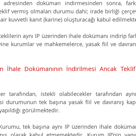
IP adresinden doküman indirmesinden sonra, farklı
klif vermiş olmaları durumu dahi; irade birliği çerçev
air kuvvetli kanıt (karine) oluşturacağı kabul edilmekt
steklilerin aynı IP üzerinden ihale dokümanı indirip far
 yine kurumlar ve mahkemelerce, yasak fiil ve davranı
n İhale Dokümanının İndirilmesi Ancak Teklif
r tarafından, istekli olabilecekler tarafından ayn
i durumunun tek başına yasak fiil ve davranış kap
yapıldığı görülmektedir.
urumu, tek başına aynı IP üzerinden ihale dokümanı
anış olarak kabul etmemektedir. Kurum IP’nin yanınd