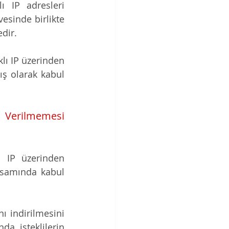
 IP adresleri 
esinde birlikte 
edir.
klı IP üzerinden 
ş olarak kabul 
 Verilmemesi 
ı IP üzerinden 
samında kabul 
 indirilmesini 
a isteklilerin 