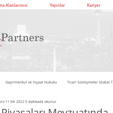
ma Alanlarımız
Yayınlar
Kariyer
Gayrimenkul ve İnşaat Hukuku
Ticari Sözleşmeler Global T
ers
11 Eki 2022
5 dakikada okunur
Birleşme, Devralma ve Bölünmeler
Girişim Risk Sermayesi Y
Piyasaları Mevzuatında