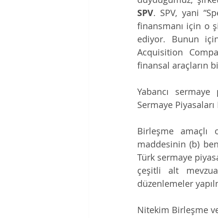
SPV
. SPV, yani “Sp
finansmanı için o şi
ediyor. Bunun için
Acquisition Comp
finansal araçların bir
Yabancı sermaye p
Sermaye Piyasaları 
Birleşme amaçlı o
maddesinin (b) bend
Türk sermaye piyas
çeşitli alt mevzua
düzenlemeler yapıl