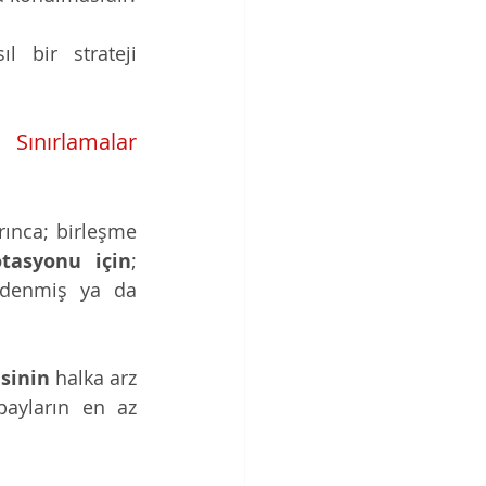
l bir strateji 
ınırlamalar 
ınca; birleşme 
otasyonu için
; 
ödenmiş ya da 
sinin
 halka arz 
edilmesine izin verilmektedir[5]. Bunun yanı sıra, halka arz edilen payların en az 