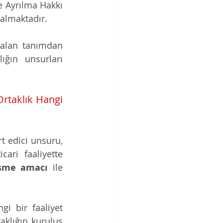
e Ayrılma Hakkı 
 almaktadır. 
 alan tanımdan 
ğın unsurları 
rtaklık Hangi 
t edici unsuru, 
ari faaliyette 
eşme amacı
 ile 
i bir faaliyet 
klığın kuruluş 