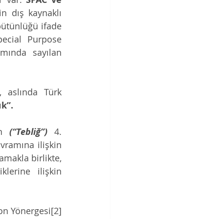
tin dış kaynaklı 
bütünlüğü ifade 
ecial Purpose 
mında sayılan 
 aslında Türk 
k”. 
n 
(“Tebliğ”)
 4. 
ramına ilişkin 
akla birlikte, 
erine ilişkin 
Nitekim Birleşme ve Bölünme Tebliği’nin yanı sıra, Borsa İstanbul Kotasyon Yönergesi[2] 