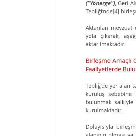
(“Yönerge”)
, Geri A
Tebliği’nde[4] birle
Aktarılan mevzuat 
yola çıkarak, aşağ
aktarılmaktadır. 
Birleşme Amaçlı O
Faaliyetlerde Bulu
Tebliğ’de yer alan 
kuruluş sebebine il
bulunmak saikiyle 
kurulmaktadır. 
Dolayısıyla birleşm
alanının olması ya 