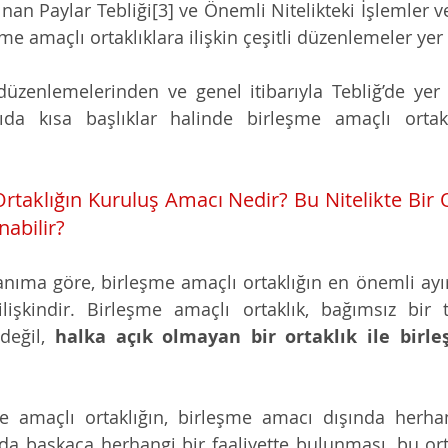
lınan Paylar Tebliği[3] ve Önemli Nitelikteki İşlemler v
şme amaçlı ortaklıklara ilişkin çeşitli düzenlemeler yer
düzenlemelerinden ve genel itibarıyla Tebliğ’de yer
ıda kısa başlıklar halinde birleşme amaçlı ortaklı
rtaklığın Kuruluş Amacı Nedir? Bu Nitelikte Bir O
nabilir?
tanıma göre, birleşme amaçlı ortaklığın en önemli ayır
işkindir. Birleşme amaçlı ortaklık, bağımsız bir tic
değil, 
halka açık olmayan bir ortaklık ile birl
e amaçlı ortaklığın, birleşme amacı dışında herhang
da başkaca herhangi bir faaliyette bulunması, bu orta