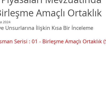
Birleşme Amaçlı Ortaklık
İş Hukuku
Vergi Hukuku
Enerji, Maden, Enerji Kayna
a 2024
ve Unsurlarına İlişkin Kısa Bir İnceleme
Yolsuzluk ve Beyaz Yaka Suçları
Regülasyonlar ve Mevzu
man Serisi : 01 - Birleşme Amaçlı Ortaklık 
Bilgi Teknolojileri ve Telekom
Rekabet Hukuku
Anayasa Hukuku