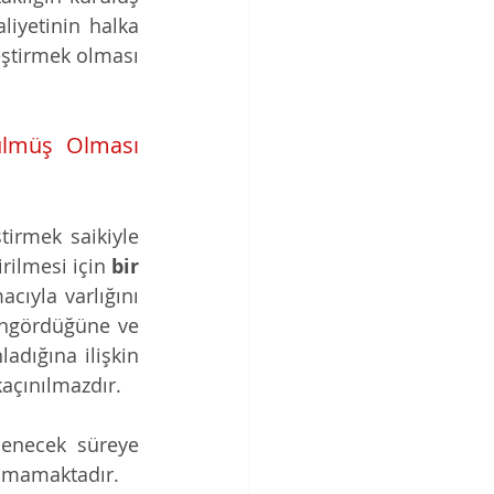
iyetinin halka 
eştirmek olması 
ülmüş Olması 
irmek saikiyle 
rilmesi için 
bir 
cıyla varlığını 
öngördüğüne ve 
dığına ilişkin 
açınılmazdır. 
lenecek süreye 
unmamaktadır.