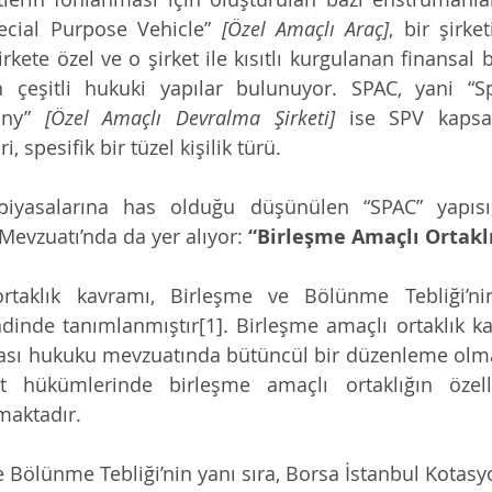
ecial Purpose Vehicle” 
[Özel Amaçlı Araç]
, bir şirke
rkete özel ve o şirket ile kısıtlı kurgulanan finansal 
 çeşitli hukuki yapılar bulunuyor. SPAC, yani “Sp
any” 
[Özel Amaçlı Devralma Şirketi] 
ise SPV kapsa
i, spesifik bir tüzel kişilik türü.
iyasalarına has olduğu düşünülen “SPAC” yapısı,
Mevzuatı’nda da yer alıyor: 
“Birleşme Amaçlı Ortaklı
rtaklık kavramı, Birleşme ve Bölünme Tebliği’ni
inde tanımlanmıştır[1]. Birleşme amaçlı ortaklık kav
ası hukuku mevzuatında bütüncül bir düzenleme olmam
t hükümlerinde birleşme amaçlı ortaklığın özellikl
maktadır.