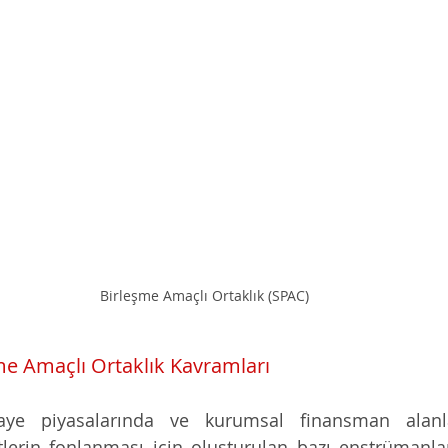
Birleşme Amaçlı Ortaklık (SPAC)
me Amaçlı Ortaklık Kavramları
e piyasalarında ve kurumsal finansman alanları
lerin fonlanması için oluşturulan bazı enstrümanla