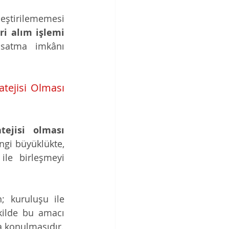
eştirilememesi 
ri alım işlemi
 satma imkânı 
tejisi Olması 
yatırım stratejisi olması 
gi büyüklükte, 
ile birleşmeyi 
; kuruluşu ile 
kilde bu amacı 
gerçekleştireceğinin, buna yönelik gerekli planlamanın yapıldığının ortaya konulmasıdır. 