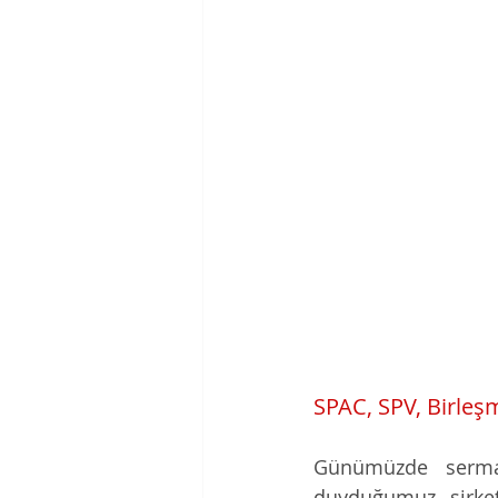
SPAC, SPV, Birleş
Günümüzde sermay
duyduğumuz, şirket