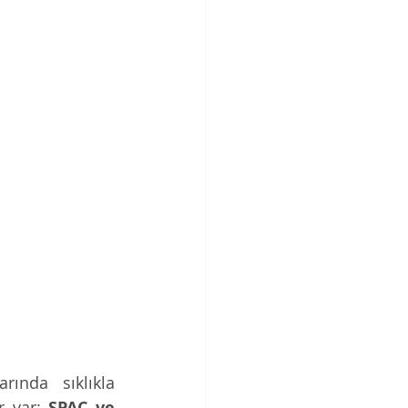
nda sıklıkla 
r var: 
SPAC ve 