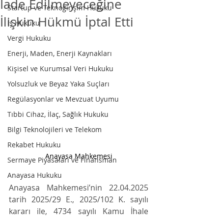
İade Edilmeyeceğine
Startup ve Teknogirişim Hukuku
İlişkin Hükmü İptal Etti
İş Hukuku
Vergi Hukuku
Enerji, Maden, Enerji Kaynakları
Kişisel ve Kurumsal Veri Hukuku
Yolsuzluk ve Beyaz Yaka Suçları
Regülasyonlar ve Mevzuat Uyumu
Tıbbi Cihaz, İlaç, Sağlık Hukuku
Bilgi Teknolojileri ve Telekom
Rekabet Hukuku
Anayasa Mahkemesi
Sermaye Piyasaları ve Finansman
Anayasa Hukuku
Anayasa Mahkemesi’nin 22.04.2025 
tarih 2025/29 E., 2025/102 K. sayılı 
kararı ile, 4734 sayılı Kamu İhale 