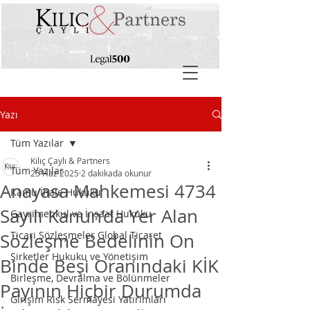
Yazı
Tüm Yazılar
Kılıç Çaylı & Partners
Tüm Yazılar
25 Haz 2025
2 dakikada okunur
Anayasa Mahkemesi 4734
Kamu İhale Hukuku
Sayılı Kanun’da Yer Alan
Gayrimenkul ve İnşaat Hukuku
Ticari Sözleşmeler Global Ticaret
Sözleşme Bedelinin On
Şirketler Hukuku ve Yönetişim
Binde Beşi Oranındaki KİK
Birleşme, Devralma ve Bölünmeler
Payının Hiçbir Durumda
Girişim Risk Sermayesi Yatırımları