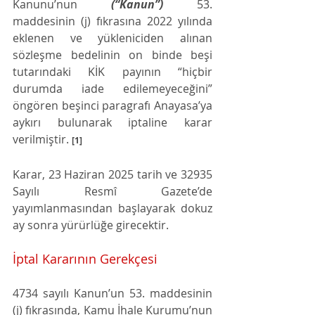
Kanunu’nun 
(“Kanun”)
 53. 
maddesinin (j) fıkrasına 2022 yılında 
eklenen ve yükleniciden alınan 
sözleşme bedelinin on binde beşi 
tutarındaki KİK payının “hiçbir 
durumda iade edilemeyeceğini” 
öngören beşinci paragrafı Anayasa’ya 
aykırı bulunarak iptaline karar 
verilmiştir. 
[1]
Karar, 23 Haziran 2025 tarih ve 32935 
Sayılı Resmî Gazete’de 
yayımlanmasından başlayarak dokuz 
ay sonra yürürlüğe girecektir.
İptal Kararının Gerekçesi
4734 sayılı Kanun’un 53. maddesinin 
(j) fıkrasında, Kamu İhale Kurumu’nun 