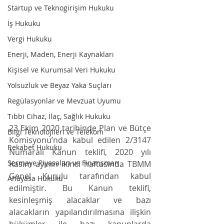
Startup ve Teknogirişim Hukuku
İş Hukuku
Vergi Hukuku
Enerji, Maden, Enerji Kaynakları
Kişisel ve Kurumsal Veri Hukuku
Yolsuzluk ve Beyaz Yaka Suçları
Regülasyonlar ve Mevzuat Uyumu
Tıbbi Cihaz, İlaç, Sağlık Hukuku
23 Ekim 2020 tarihinde Plan ve Bütçe 
Bilgi Teknolojileri ve Telekom
Komisyonu’nda kabul edilen 2/3147 
Rekabet Hukuku
Numaralı Kanun teklifi, 2020 yılı 
Sermaye Piyasaları ve Finansman
Kasım ayının ikinci haftasında TBMM 
Genel Kurulu tarafından kabul 
Anayasa Hukuku
edilmiştir. Bu Kanun teklifi, 
kesinleşmiş alacaklar ve bazı 
alacakların yapılandırılmasına ilişkin 