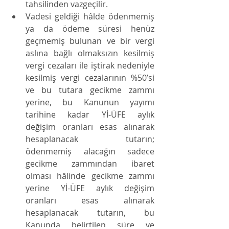
tahsilinden vazgeçilir.
Vadesi geldiği hâlde ödenmemiş 
ya da ödeme süresi henüz 
geçmemiş bulunan ve bir vergi 
aslına bağlı olmaksızın kesilmiş 
vergi cezaları ile iştirak nedeniyle 
kesilmiş vergi cezalarının %50’si 
ve bu tutara gecikme zammı 
yerine, bu Kanunun yayımı 
tarihine kadar Yİ-ÜFE aylık 
değişim oranları esas alınarak 
hesaplanacak tutarın; 
ödenmemiş alacağın sadece 
gecikme zammından ibaret 
olması hâlinde gecikme zammı 
yerine Yİ-ÜFE aylık değişim 
oranları esas alınarak 
hesaplanacak tutarın, bu 
Kanunda belirtilen süre ve 