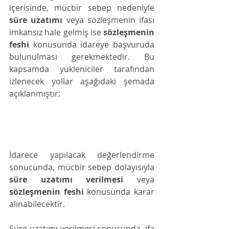
içerisinde, mücbir sebep nedeniyle 
süre uzatımı
 veya sözleşmenin ifası 
imkansız hale gelmiş ise 
sözleşmenin 
feshi
 konusunda idareye başvuruda 
bulunulması gerekmektedir. Bu 
kapsamda yükleniciler tarafından 
izlenecek yollar aşağıdaki şemada 
açıklanmıştır:
İdarece yapılacak değerlendirme 
sonucunda, mücbir sebep dolayısıyla 
süre uzatımı verilmesi
 veya 
sözleşmenin feshi
 konusunda karar 
alınabilecektir. 
Süre uzatımı verilmesi sonucunda, ifa 