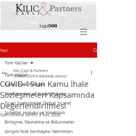
Yazı
Tüm Yazılar
Kılıç Çaylı & Partners
Tüm Yazılar
30 Mar 2020
4 dakikada okunur
COVID-19’un Kamu İhale
Kamu İhale Hukuku
Sözleşmeleri Kapsamında
Gayrimenkul ve İnşaat Hukuku
Ticari Sözleşmeler Global Ticaret
Değerlendirilmesi
Şirketler Hukuku ve Yönetişim
Güncelleme tarihi:
9 Kas 2020
Birleşme, Devralma ve Bölünmeler
Girişim Risk Sermayesi Yatırımları