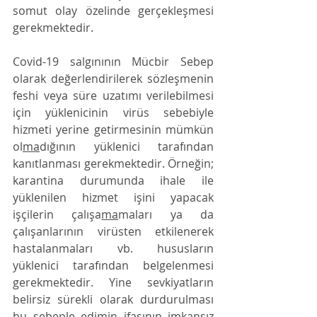
somut olay özelinde gerçekleşmesi 
gerekmektedir. 
Covid-19 salgınının Mücbir Sebep 
olarak değerlendirilerek sözleşmenin 
feshi veya süre uzatımı verilebilmesi 
için yüklenicinin virüs sebebiyle 
hizmeti yerine getirmesinin mümkün 
ol
ma
dığının yüklenici tarafından 
kanıtlanması gerekmektedir. Örneğin; 
karantina durumunda ihale ile 
yüklenilen hizmet işini yapacak 
işçilerin çalışa
ma
maları ya da 
çalışanlarının virüsten etkilenerek 
hastalanmaları vb. hususların 
yüklenici tarafından belgelenmesi 
gerekmektedir. Yine sevkiyatların 
belirsiz sürekli olarak durdurulması 
bu sebeple edimin ifasının imkansız 