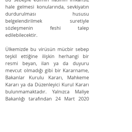
hale gelmesi konularında, sevkiyatın 
durdurulması hususu 
belgelendirilmek suretiyle 
sözleşmenin feshi talep 
edilebilecektir.
Ülkemizde bu virüsün mücbir sebep 
teşkil ettiğine ilişkin herhangi bir 
resmi beyan, ilan ya da duyuru 
mevcut olmadığı gibi bir Kararname, 
Bakanlar Kurulu Kararı, Mahkeme 
Kararı ya da Düzenleyici Kurul Kararı 
bulunmamaktadır. Yalnızca Maliye 
Bakanlığı tarafından 24 Mart 2020 
tarihinde ‘
Vergi Süreçleri Bakımından 
Mücbir Sebep Hükümlerinden 
Faydalanacak Mükellefler’
açıklanmıştır. Ancak bu hususun 