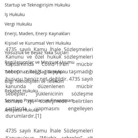
Startup ve Teknogirişim Hukuku
İş Hukuku
Vergi Hukuku
Enerji, Maden, Enerji Kaynakları
Kişisel ve Kurumsal Veri Hukuku
4735 sayılı Kamu İhale Sözleşmeleri 
Yolsuzluk ve Beyaz Yaka Suçları
Kanunu ve özel hukuk sözleşmeleri 
Regülasyonlar ve Mevzuat Uyumu
kapsamında Covid-19’un mücbir 
sebep niteliği taşıyıp taşımadığı 
Tıbbi Cihaz, İlaç, Sağlık Hukuku
hususu henüz net değildir. 4735 sayılı 
Bilgi Teknolojileri ve Telekom
kanunda düzenlenen mücbir 
Rekabet Hukuku
sebepler, yüklenicinin sözleşme 
Sermaye Piyasaları ve Finansman
konusu işi, sözleşmede belirtilen 
şartlarda yapmasını engelleyen 
Anayasa Hukuku
durumlardır.[1]
4735 sayılı Kamu İhale Sözleşmeleri 
Kanunu'nun 
“Mücbir sebepler”
 alt 