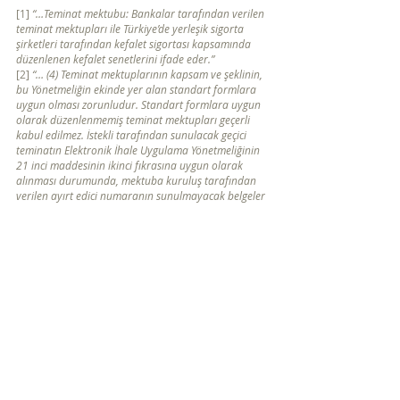
[1] 
“…Teminat mektubu: Bankalar tarafından verilen 
teminat mektupları ile Türkiye’de yerleşik sigorta 
şirketleri tarafından kefalet sigortası kapsamında 
düzenlenen kefalet senetlerini ifade eder.”
[2] 
“… (4) Teminat mektuplarının kapsam ve şeklinin, 
bu Yönetmeliğin ekinde yer alan standart formlara 
uygun olması zorunludur. Standart formlara uygun 
olarak düzenlenmemiş teminat mektupları geçerli 
kabul edilmez. İstekli tarafından sunulacak geçici 
teminatın Elektronik İhale Uygulama Yönetmeliğinin 
21 inci maddesinin ikinci fıkrasına uygun olarak 
alınması durumunda, mektuba kuruluş tarafından 
verilen ayırt edici numaranın sunulmayacak belgeler 
tablosunda belirtilmesi yeterlidir…
İhale Hukuku
Teminat Mektubu
Elektronik Teminat Mektubu
Kefalet Senedi
Geçici Kefalet Senedi
Kamu İhale Hukuku
Regülasyonlar ve Mevzuat Uyumu