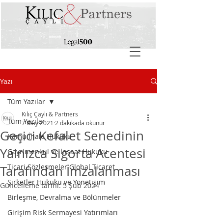
Yazı
Tüm Yazılar
Kılıç Çaylı & Partners
Tüm Yazılar
7 May 2021
2 dakikada okunur
Geçici Kefalet Senedinin
Kamu İhale Hukuku
Yalnızca Sigorta Acentesi
Gayrimenkul ve İnşaat Hukuku
Ticari Sözleşmeler Global Ticaret
Tarafından İmzalanması
Şirketler Hukuku ve Yönetişim
Güncelleme tarihi:
5 Şub 2024
Birleşme, Devralma ve Bölünmeler
Girişim Risk Sermayesi Yatırımları