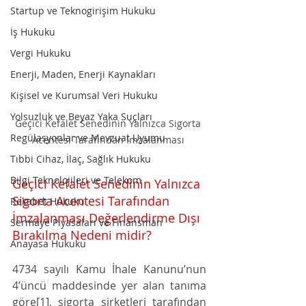
Startup ve Teknogirişim Hukuku
İş Hukuku
Vergi Hukuku
Enerji, Maden, Enerji Kaynakları
Kişisel ve Kurumsal Veri Hukuku
Yolsuzluk ve Beyaz Yaka Suçları
Geçici Kefalet Senedinin Yalnızca Sigorta 
Regülasyonlar ve Mevzuat Uyumu
Acentesi Tarafından İmzalanması 
Tıbbi Cihaz, İlaç, Sağlık Hukuku
Bilgi Teknolojileri ve Telekom
Geçici Kefalet Senedinin Yalnızca 
Sigorta Acentesi Tarafından 
Rekabet Hukuku
İmzalanması Değerlendirme Dışı 
Sermaye Piyasaları ve Finansman
Bırakılma Nedeni midir?
Anayasa Hukuku
4734 sayılı Kamu İhale Kanunu’nun 
4’üncü maddesinde yer alan tanıma 
göre[1], sigorta şirketleri tarafından 