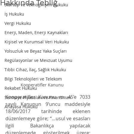
Hakkında Tebliğ
Startup ve Teknogirişim Hukuku
İş Hukuku
Vergi Hukuku
Enerji, Maden, Enerji Kaynakları
Kişisel ve Kurumsal Veri Hukuku
Yolsuzluk ve Beyaz Yaka Suçları
Regülasyonlar ve Mevzuat Uyumu
Tıbbi Cihaz, İlaç, Sağlık Hukuku
Bilgi Teknolojileri ve Telekom
Kooperatifler Kanunu
Rekabet Hukuku
Kooperatifler Kanunu m. 45’e 7033 
Sermaye Piyasaları ve Finansman
sayılı Kanunun 9’uncu maddesiyle 
Anayasa Hukuku
18/06/2017 tarihinde eklenen 
düzenlemeye göre; “…usul ve esasları 
ilgili Bakanlıkça yapılacak 
düzenlemede gösterilmek üzere; 