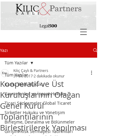
Yazı
Tüm Yazılar
Kılıç Çaylı & Partners
Tüm Yazılar
31 Eki 2017
2 dakikada okunur
Kooperatif ve Üst
Kamu İhale Hukuku
Kuruluşlarının Olağan
Gayrimenkul ve İnşaat Hukuku
Ticari Sözleşmeler Global Ticaret
Genel Kurul
Şirketler Hukuku ve Yönetişim
Toplantılarının
Birleşme, Devralma ve Bölünmeler
Birleştirilerek Yapılması
Girişim Risk Sermayesi Yatırımları