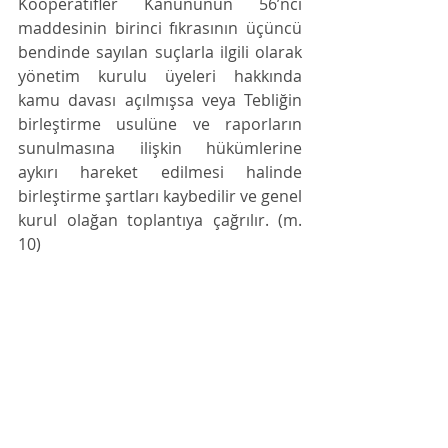
Kooperatifler Kanununun 56’ncı 
maddesinin birinci fıkrasının üçüncü 
bendinde sayılan suçlarla ilgili olarak 
yönetim kurulu üyeleri hakkında 
kamu davası açılmışsa veya Tebliğin 
birleştirme usulüne ve raporların 
sunulmasına ilişkin hükümlerine 
aykırı hareket edilmesi halinde 
birleştirme şartları kaybedilir ve genel 
kurul olağan toplantıya çağrılır. (m. 
10)
Regulatory Compliance
Ticaret Hukuku
Kooperatif Kanunu
Kooperatif
Genel Kurul