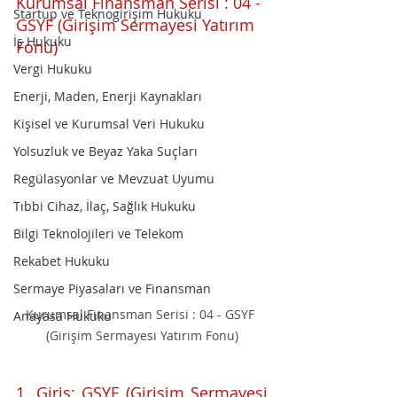
Kurumsal Finansman Serisi : 04 - 
Startup ve Teknogirişim Hukuku
GSYF (Girişim Sermayesi Yatırım 
İş Hukuku
Fonu)
Vergi Hukuku
Enerji, Maden, Enerji Kaynakları
Kişisel ve Kurumsal Veri Hukuku
Yolsuzluk ve Beyaz Yaka Suçları
Regülasyonlar ve Mevzuat Uyumu
Tıbbi Cihaz, İlaç, Sağlık Hukuku
Bilgi Teknolojileri ve Telekom
Rekabet Hukuku
Sermaye Piyasaları ve Finansman
Kurumsal Finansman Serisi : 04 - GSYF 
Anayasa Hukuku
(Girişim Sermayesi Yatırım Fonu)
1. Giriş: GSYF (Girişim Sermayesi 