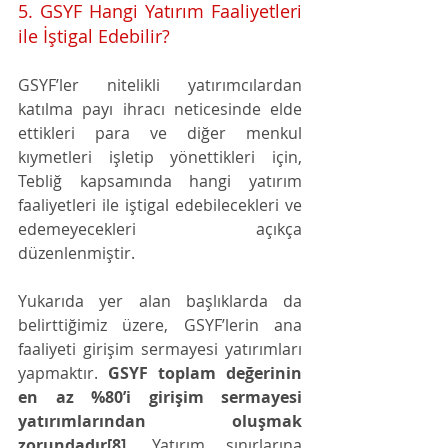
5. GSYF Hangi Yatırım Faaliyetleri 
ile İştigal Edebilir?
GSYF’ler nitelikli yatırımcılardan 
katılma payı ihracı neticesinde elde 
ettikleri para ve diğer menkul 
kıymetleri işletip yönettikleri için, 
Tebliğ kapsamında hangi yatırım 
faaliyetleri ile iştigal edebilecekleri ve 
edemeyecekleri açıkça 
düzenlenmiştir.
Yukarıda yer alan başlıklarda da 
belirttiğimiz üzere, GSYF’lerin ana 
faaliyeti girişim sermayesi yatırımları 
yapmaktır. 
GSYF toplam değerinin 
en az %80’i girişim sermayesi 
yatırımlarından oluşmak 
zorundadır[8].
 Yatırım sınırlarına 