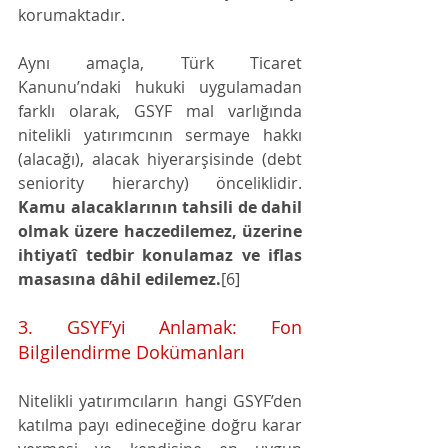
korumaktadır.
Aynı amaçla, Türk Ticaret 
Kanunu’ndaki hukuki uygulamadan 
farklı olarak, GSYF mal varlığında 
nitelikli yatırımcının sermaye hakkı 
(alacağı), alacak hiyerarşisinde (debt 
seniority hierarchy) önceliklidir. 
Kamu alacaklarının tahsili de dahil 
olmak üzere haczedilemez, üzerine 
ihtiyatî tedbir konulamaz ve iflas 
masasına dâhil edilemez.
[6]
3. GSYF’yi Anlamak: Fon 
Bilgilendirme Dokümanları
Nitelikli yatırımcıların hangi GSYF’den 
katılma payı edineceğine doğru karar 