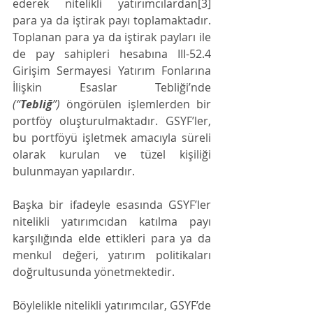
ederek nitelikli yatırımcılardan[3] 
para ya da iştirak payı toplamaktadır. 
Toplanan para ya da iştirak payları ile 
de pay sahipleri hesabına III-52.4 
Girişim Sermayesi Yatırım Fonlarına 
İlişkin Esaslar Tebliği’nde 
(“
Tebliğ
”)
 öngörülen işlemlerden bir 
portföy oluşturulmaktadır. GSYF’ler, 
bu portföyü işletmek amacıyla süreli 
olarak kurulan ve tüzel kişiliği 
bulunmayan yapılardır.
Başka bir ifadeyle esasında GSYF’ler 
nitelikli yatırımcıdan katılma payı 
karşılığında elde ettikleri para ya da 
menkul değeri, yatırım politikaları 
doğrultusunda yönetmektedir.
Böylelikle nitelikli yatırımcılar, GSYF’de 