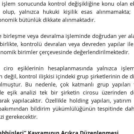
işlem sonucunda kontrol değişikliğine konu olan e
olup, yalnızca hukuki kişilik esas alınmamakta; ko
konomik bütünlük dikkate alınmaktadır.
e birleşme veya devralma işleminde doğrudan yer ala
birlikte, kontrolü devralan veya devreden yapılar ile 
omik birimler çerçevesinde değerlendirilmektedir.
ciro eşiklerinin hesaplanmasında yalnızca işlem
 değil, kontrol ilişkisi içindeki grup şirketlerinin de d
lmuştur. Bu nedenle, çok katmanlı grup yapıları v
inde eşik analizi tek bir şirketin cirosu üzerinden d
rak yapılacaktır. Özellikle holding yapıları, yatırım 
bakımından bildirim yükümlülüğünün tespitinde daha
zi gerekecektir.
şebbüsleri” Kavramının Açıkça Düzenlenmesi