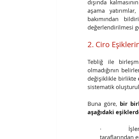
dışında kalmasının
aşama yatırımlar,
bakımından bildi
değerlendirilmesi g
2. Ciro Eşikleri
Tebliğ ile birleş
olmadığının belirle
değişiklikle birlikt
sistematik oluşturu
Buna göre,
bir bi
aşağıdaki eşikler
·         İşle
taraflarından en