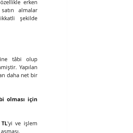
ellikle erken 
satın almalar 
atli şekilde 
ine tâbi olup 
iştir. Yapılan 
an daha net bir 
i olması için 
 TL
’yi ve işlem 
i aşması.