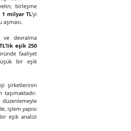
tin; birleşme 
n
1 milyar TL
’yi 
u aşması.
e ve devralma 
L’lik eşik 250 
ründe faaliyet 
üşük bir eşik 
 şirketlerinin 
 taşımaktadır. 
 düzenlemeyle 
e, işlem yapısı 
r eşik analizi 