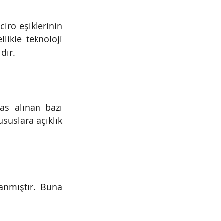
iro eşiklerinin 
ikle teknoloji 
dır.
as alınan bazı 
uslara açıklık 
i
anmıştır. Buna 