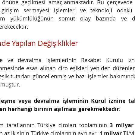
 önüne geçilmesi amaçlanmaktadır. Bu çerçevede öz
 girişim sermayesi işlemleri ve teknoloji odaklı 
rim yükümlülüğünün somut olay bazında ve dikk
erekecektir.
nde Yapılan Değişiklikler
me ve devralma işlemlerinin Rekabet Kurulu izn
nmesinde esas alınan ciro eşikleri yeniden düzenlenm
e eşik tutarları güncellenmiş ve bazı işlemler bakımınd
lmuştur.
rleşme veya devralma işleminin Kurul iznine tab
den herhangi birinin aşılması gerekmektedir
:
m taraflarının Türkiye ciroları toplamının
3 milyar
 az ikisinin Türkiye cirolarının ayrı ayrı
1 milyar TL
’y