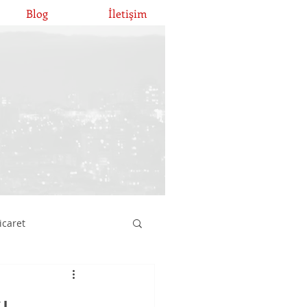
Blog
İletişim
icaret
atırımları
ı