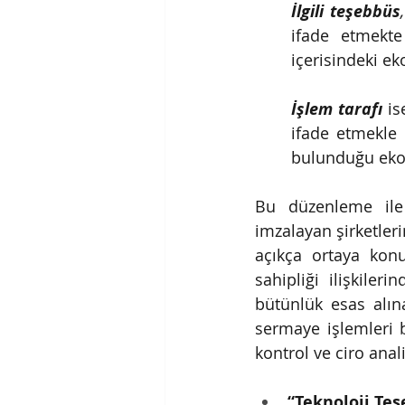
İlgili teşebbüs
,
ifade etmekte 
içerisindeki e
İşlem tarafı
is
ifade etmekle 
bulunduğu ekon
Bu düzenleme ile 
imzalayan şirketlerin
açıkça ortaya konu
sahipliği ilişkiler
bütünlük esas alına
sermaye işlemleri 
kontrol ve ciro anali
“Teknoloji Te