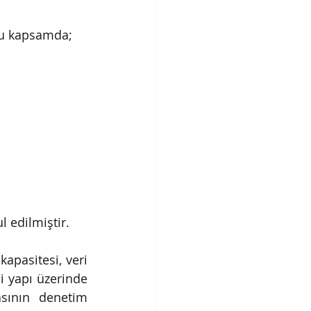
 Bu kapsamda;
l edilmiştir.
pasitesi, veri 
i yapı üzerinde 
sının denetim 