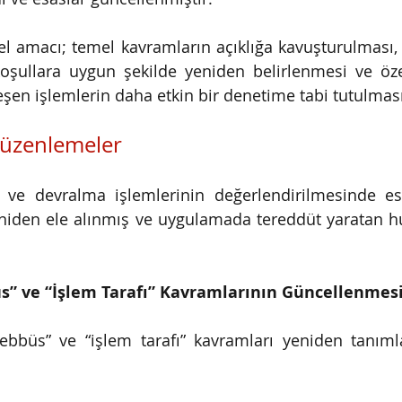
el amacı; temel kavramların açıklığa kavuşturulması, c
şullara uygun şekilde yeniden belirlenmesi ve özell
şen işlemlerin daha etkin bir denetime tabi tutulması
Düzenlemeler
e ve devralma işlemlerinin değerlendirilmesinde es
iden ele alınmış ve uygulamada tereddüt yaratan hus
büs” ve “İşlem Tarafı” Kavramlarının Güncellenmes
teşebbüs” ve “işlem tarafı” kavramları yeniden tanıml