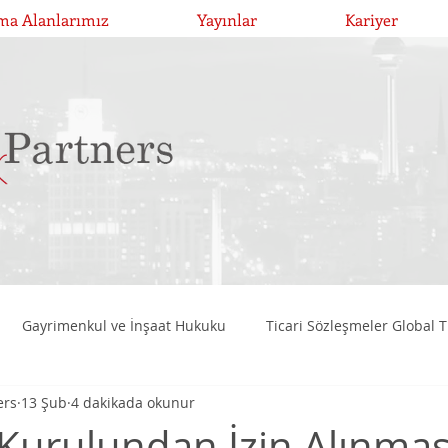
ma Alanlarımız
Yayınlar
Kariyer
Gayrimenkul ve İnşaat Hukuku
Ticari Sözleşmeler Global T
ers
13 Şub
4 dakikada okunur
Birleşme, Devralma ve Bölünmeler
Girişim Risk Sermayesi Y
Kurulundan İzin Alınmas