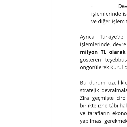
·        Devr
işlemlerinde i
ve diğer işlem 
Ayrıca, Türkiye’de
işlemlerinde, devr
milyon TL olarak
gösteren teşebbüs
öngörülerek Kurul d
Bu durum özellikle 
stratejik devralma
Zira geçmişte ciro
birlikte izne tâbi h
ve tarafların ekon
yapılması gerekmek