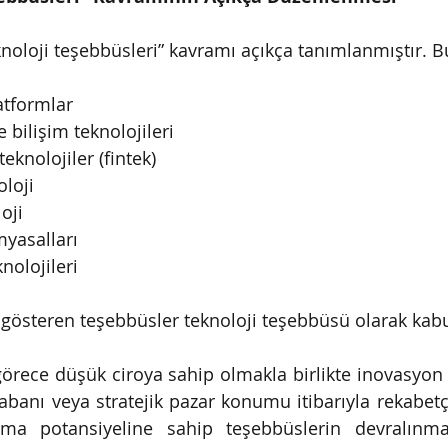
teknoloji teşebbüsleri” kavramı açıkça tanımlanmıştır.
platformlar
 ve bilişim teknolojileri
l teknolojiler (fintek)
oloji
loji
imyasalları
eknolojileri
t gösteren teşebbüsler teknoloji teşebbüsü olarak kabu
örece düşük ciroya sahip olmakla birlikte inovasyon ka
ı tabanı veya stratejik pazar konumu itibarıyla rekabetç
ma potansiyeline sahip teşebbüslerin devralınma