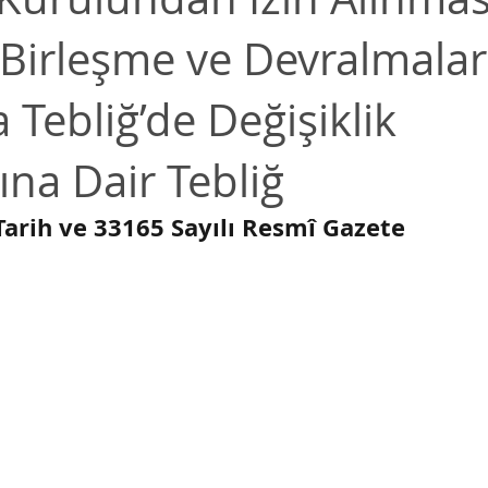
Birleşme ve Devralmalar
İş Hukuku
Vergi Hukuku
Enerji, Maden, Enerji Kayna
Tebliğ’de Değişiklik
Yolsuzluk ve Beyaz Yaka Suçları
Regülasyonlar ve Mevzu
ına Dair Tebliğ
Bilgi Teknolojileri ve Telekom
Rekabet Hukuku
Tarih ve 33165 Sayılı Resmî Gazete
Anayasa Hukuku