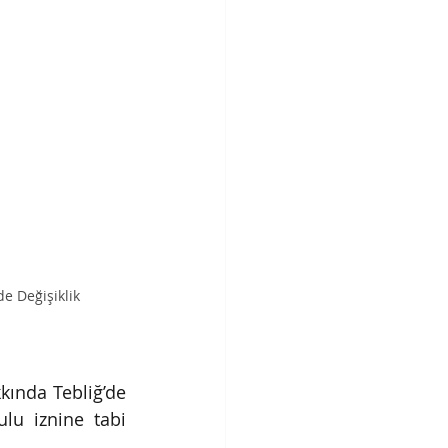
e Değişiklik 
ında Tebliğ’de 
lu iznine tabi 