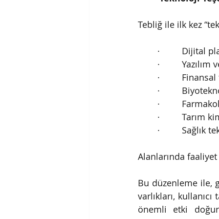
Tebliğ ile ilk kez “
·         Dijital 
·         Yazılım
·         Finansa
·         Biyotekn
·         Farmako
·         Tarım k
·         Sağlık t
Alanlarında faaliye
Bu düzenleme ile, g
varlıkları, kullanıc
önemli etki doğur