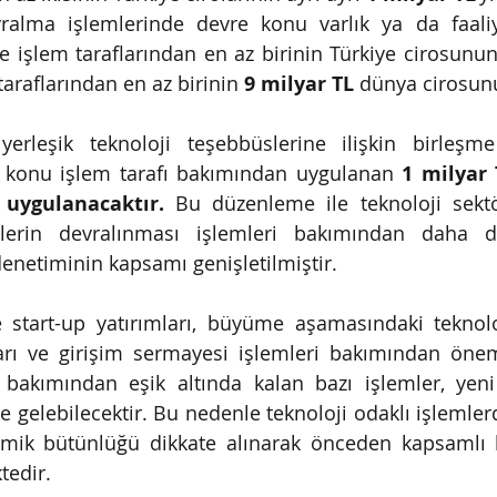
alma işlemlerinde devre konu varlık ya da faaliye
se işlem taraflarından en az birinin Türkiye cirosunu
taraflarından en az birinin
9 milyar TL
dünya cirosun
 yerleşik teknoloji teşebbüslerine ilişkin birleşm
e konu işlem tarafı bakımından uygulanan
1 milyar T
 uygulanacaktır.
Bu düzenleme ile teknoloji sektö
lerin devralınması işlemleri bakımından daha d
enetiminin kapsamı genişletilmiştir.
start-up yatırımları, büyüme aşamasındaki teknoloji
ları ve girişim sermayesi işlemleri bakımından önem
 bakımından eşik altında kalan bazı işlemler, yeni
ale gelebilecektir. Bu nedenle teknoloji odaklı işlemlerd
omik bütünlüğü dikkate alınarak önceden kapsamlı bi
tedir.