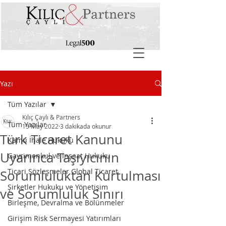
Yazı
Tüm Yazılar
Kılıç Çaylı & Partners
Tüm Yazılar
15 May 2022
3 dakikada okunur
Türk Ticaret Kanunu
Kamu İhale Hukuku
Uyarınca Taşıyıcının
Gayrimenkul ve İnşaat Hukuku
Ticari Sözleşmeler Global Ticaret
Sorumluluktan Kurtulması
Şirketler Hukuku ve Yönetişim
ve Sorumluluk Sınırı
Birleşme, Devralma ve Bölünmeler
Girişim Risk Sermayesi Yatırımları