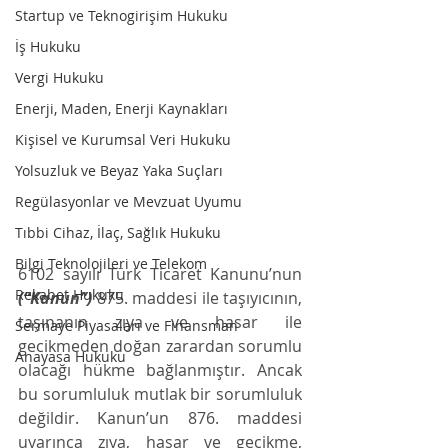
Startup ve Teknogirişim Hukuku
İş Hukuku
Vergi Hukuku
Enerji, Maden, Enerji Kaynakları
Kişisel ve Kurumsal Veri Hukuku
Yolsuzluk ve Beyaz Yaka Suçları
Regülasyonlar ve Mevzuat Uyumu
Tıbbi Cihaz, İlaç, Sağlık Hukuku
Bilgi Teknolojileri ve Telekom
6102 sayılı Türk Ticaret Kanunu’nun 
Rekabet Hukuku
(“Kanun”)
 875. maddesi ile taşıyıcının, 
taşınanın zıya ve hasar ile 
Sermaye Piyasaları ve Finansman
gecikmeden doğan zarardan sorumlu 
Anayasa Hukuku
olacağı hükme bağlanmıştır. Ancak 
bu sorumluluk mutlak bir sorumluluk 
değildir. Kanun’un 876. maddesi 
uyarınca zıya, hasar ve gecikme, 