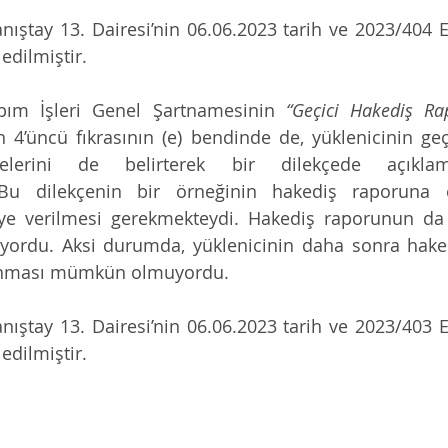
ıştay 13. Dairesi’nin 06.06.2023 tarih ve 2023/404 E.
 edilmiştir. 
pım İşleri Genel Şartnamesinin 
“Geçici Hakediş Rap
4’üncü fıkrasının (e) bendinde de, yüklenicinin geçi
kçelerini de belirterek bir dilekçede açıklama
Bu dilekçenin bir örneğinin hakediş raporuna e
ye verilmesi gerekmekteydi. Hakediş raporunun da it
yordu. Aksi durumda, yüklenicinin daha sonra hake
ulunması mümkün olmuyordu.
ıştay 13. Dairesi’nin 06.06.2023 tarih ve 2023/403 E.
 edilmiştir. 