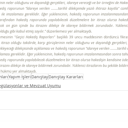
inin neler olduğunu ve dayandığı gerçekleri, idareye vereceği ve bir örneğini de Hake
diş raporunun “İdareye verilen ........tarihli dilekçemde yazılı ihtirazı kayıtla" cü
i ile imzalaması gereklidir. Eğer yüklenicinin, hakediş raporunun imzalanmasından
tarafından hakediş raporunda yapılabilecek düzeltmelere bir itirazı olursa hakedi
 on gün içinde bu itirazını dilekçe ile idareye bildirmek zorundadır. Yüklenici i
lduğu gibi kabul etmiş sayılır.”
 düzenlemesi yer almaktaydı.
amesinin 
"Geçici Hakediş Raporları"
e itirazı olduğu takdirde, karşı görüşlerinin neler olduğunu ve dayandığı gerçekleri,
eyeceği dilekçesinde açıklaması ve hakediş raporunun “idareye verilen ........tarihli di
alaması gereklidir. Eğer yüklenicinin, hakediş raporunun imzalanmasından sonra taha
kediş raporunda yapılabilecek düzeltmelere bir itirazı olursa hakedişin kendisine öde
irazını dilekçe ile idareye bildirmek zorundadır. Yüklenici itirazlarını bu şekilde bildi
” hükmü yer almaktaydı.
mları
Yapım İşleri
Danıştay
Danıştay Kararları
egülasyonlar ve Mevzuat Uyumu