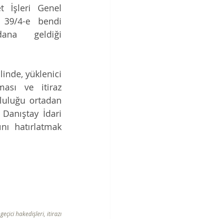
t İşleri Genel 
39/4-e bendi 
ana geldiği 
linde, yüklenici 
ası ve itiraz 
luluğu ortadan 
anıştay İdari 
nı hatırlatmak 
geçici hakedişleri, itirazı 