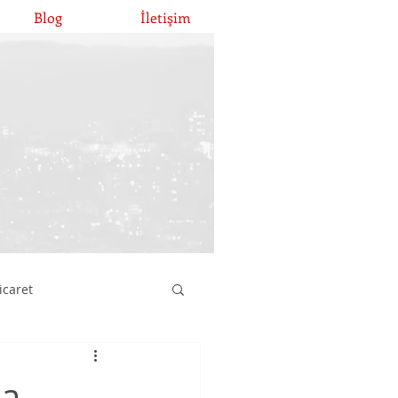
Blog
İletişim
icaret
atırımları
na