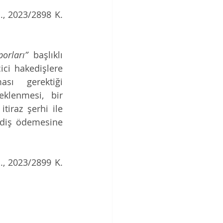
, 2023/2898 K. 
orları”
 başlıklı 
ci hakedişlere 
sı gerektiği 
klenmesi, bir 
iraz şerhi ile 
diş ödemesine 
, 2023/2899 K. 