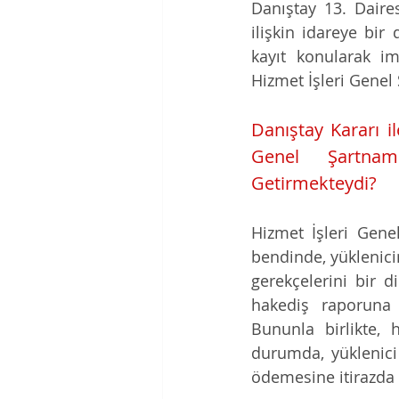
Danıştay 13. Dairesi
ilişkin idareye bir 
kayıt konularak im
Hizmet İşleri Genel 
Danıştay Kararı i
Genel Şartname
Getirmekteydi?
Hizmet İşleri Gene
bendinde, yüklenicin
gerekçelerini bir d
hakediş raporuna 
Bununla birlikte, 
durumda, yüklenici 
ödemesine itirazd