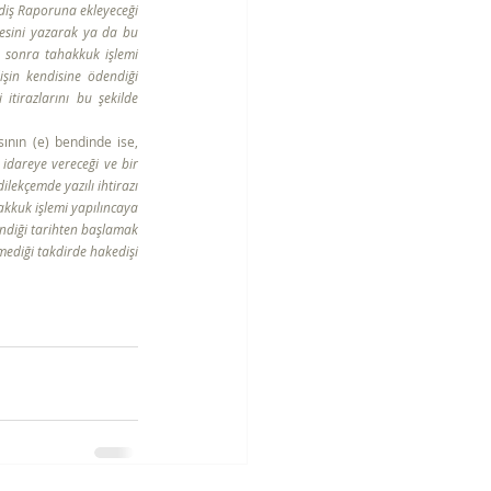
diş Raporuna ekleyeceği 
mlesini yazarak ya da bu 
 sonra tahakkuk işlemi 
şin kendisine ödendiği 
tirazlarını bu şekilde 
 başlıklı 39 uncu maddesinin dördüncü fıkrasının (e) bendinde ise, 
 idareye vereceği ve bir 
lekçemde yazılı ihtirazı 
kkuk işlemi yapılıncaya 
ndiği tarihten başlamak 
rmediği takdirde hakedişi 