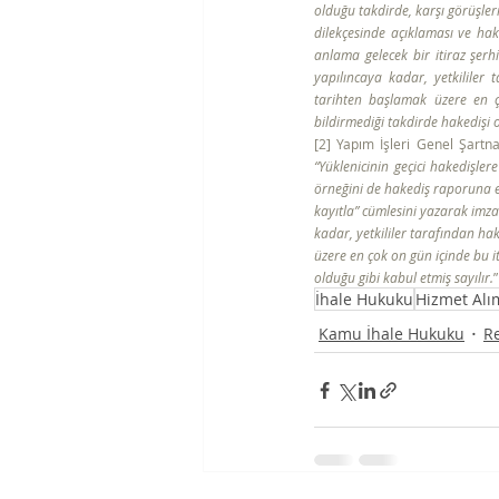
olduğu takdirde, karşı görüşler
dilekçesinde açıklaması ve hake
anlama gelecek bir itiraz şerh
yapılıncaya kadar, yetkililer 
tarihten başlamak üzere en çok
bildirmediği takdirde hakedişi o
[2] Yapım İşleri Genel Şartn
“Yüklenicinin geçici hakedişler
örneğini de hakediş raporuna ekl
kayıtla” cümlesini yazarak imz
kadar, yetkililer tarafından ha
üzere en çok on gün içinde bu it
olduğu gibi kabul etmiş sayılır.
İhale Hukuku
Hizmet Alı
Kamu İhale Hukuku
R