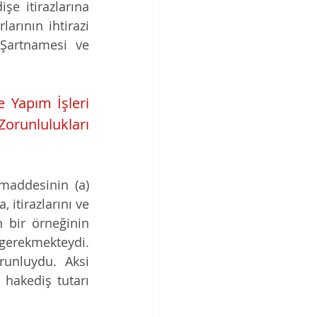
şe itirazlarına 
arının ihtirazi 
 Şartnamesi ve 
 Yapım İşleri 
nlulukları 
 maddesinin (a) 
itirazlarını ve 
 bir örneğinin 
erekmekteydi. 
unluydu. Aksi 
hakediş tutarı 