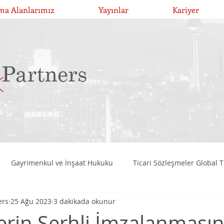
ma Alanlarımız
Yayınlar
Kariyer
Gayrimenkul ve İnşaat Hukuku
Ticari Sözleşmeler Global T
ers
25 Ağu 2023
3 dakikada okunur
Birleşme, Devralma ve Bölünmeler
Girişim Risk Sermayesi Y
erin Şerhli İmzalanması