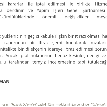
si kararları ile iptal edilmesi ile birlikte, Hizme
2/a bendinin ve Yapım İşleri Genel Şartnamesi 
kümlülüklerinde önemli değişiklikler meyd
yüklenicinin geçici kabule ilişkin bir itirazı olması ha
ş raporunun bir itiraz şerhi konularak imzalanm
 nitelikte bir dilekçenin idareye ibraz edilmesi zorun
r. Ancak iptal hükmünün henüz kesinleşmediği ve D
ulu tarafından temyiz incelemesine tabi tutulacağı
UMAN
amesinin 
“Hakediş Ödemeleri”
 başlıklı 42’nci maddesinin (a) bendinde, 
“Yüklenicinin 