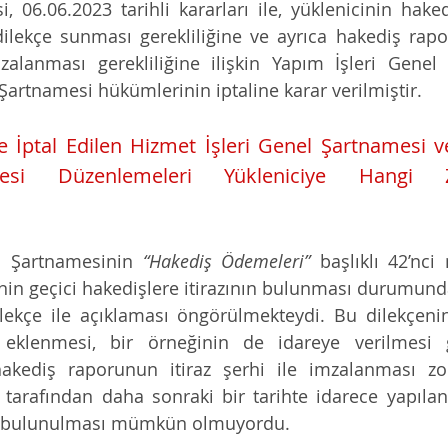
, 06.06.2023 tarihli kararları ile, yüklenicinin hakedi
dilekçe sunması gerekliliğine ve ayrıca hakediş raporl
zalanması gerekliliğine ilişkin Yapım İşleri Genel
Şartnamesi hükümlerinin iptaline karar verilmiştir.
le İptal Edilen Hizmet İşleri Genel Şartnamesi ve
si Düzenlemeleri Yükleniciye Hangi Zoru
l Şartnamesinin 
“Hakediş Ödemeleri”
 başlıklı 42’nci
in geçici hakedişlere itirazının bulunması durumunda, 
ilekçe ile açıklaması öngörülmekteydi. Bu dilekçenin
eklenmesi, bir örneğinin de idareye verilmesi g
hakediş raporunun itiraz şerhi ile imzalanması zor
tarafından daha sonraki bir tarihte idarece yapılan 
a bulunulması mümkün olmuyordu. 