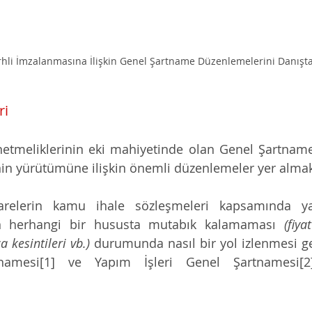
rhli İmzalanmasına İlişkin Genel Şartname Düzenlemelerini Danıştay
ri
etmeliklerinin eki mahiyetinde olan Genel Şartnamel
in yürütümüne ilişkin önemli düzenlemeler yer almak
idarelerin kamu ihale sözleşmeleri kapsamında ya
in herhangi bir hususta mutabık kalamaması 
(fiya
a kesintileri vb.)
 durumunda nasıl bir yol izlenmesi ge
tnamesi[1] ve Yapım İşleri Genel Şartnamesi[2