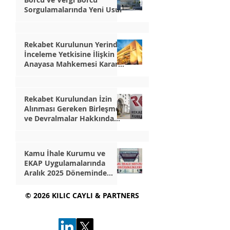
Sorgulamalarında Yeni Usul
6 Mar
Rekabet Kurulunun Yerinde
İnceleme Yetkisine İlişkin
Anayasa Mahkemesi Kararı
Ne Diyor?
24 Şub
Rekabet Kurulundan İzin
Alınması Gereken Birleşme
ve Devralmalar Hakkında
Tebliğ’de Değişiklik
13 Şub
Yapılmasına Dair Tebliğ
Kamu İhale Kurumu ve
EKAP Uygulamalarında
Aralık 2025 Döneminde
Yapılan Güncel Değişiklikler
5 Oca
© 2026 KILIC CAYLI & PARTNERS