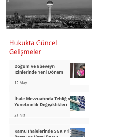
Hukukta Güncel
Gelişmeler
Doğum ve Ebeveyn
İzinlerinde Yeni Dönem
12 May
İhale Mevzuatında Tebliğ ve
Yönetmelik Değişiklikleri
21 Nis
Kamu İhalelerinde SGK Prim
Borcu ve Vergi Borcu