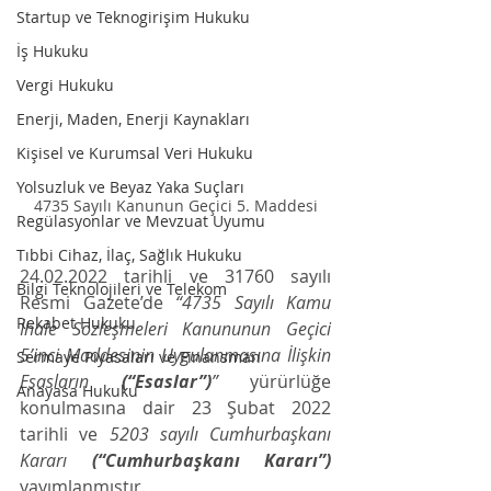
Startup ve Teknogirişim Hukuku
İş Hukuku
Vergi Hukuku
Enerji, Maden, Enerji Kaynakları
Kişisel ve Kurumsal Veri Hukuku
Yolsuzluk ve Beyaz Yaka Suçları
4735 Sayılı Kanunun Geçici 5. Maddesi
Regülasyonlar ve Mevzuat Uyumu
Tıbbi Cihaz, İlaç, Sağlık Hukuku
24.02.2022 tarihli ve 31760 sayılı 
Bilgi Teknolojileri ve Telekom
Resmi Gazete’de 
“4735 Sayılı Kamu 
Rekabet Hukuku
İhale Sözleşmeleri Kanununun Geçici 
5’inci Maddesinin Uygulanmasına İlişkin 
Sermaye Piyasaları ve Finansman
Esasların 
(“Esaslar”)
”
 yürürlüğe 
Anayasa Hukuku
konulmasına dair 23 Şubat 2022 
tarihli ve 
5203 sayılı Cumhurbaşkanı 
Kararı 
(“Cumhurbaşkanı Kararı”)
yayımlanmıştır. 