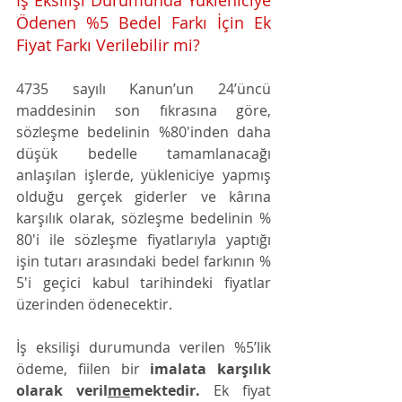
Ödenen %5 Bedel Farkı İçin Ek 
Fiyat Farkı Verilebilir mi?
4735 sayılı Kanun’un 24’üncü 
maddesinin son fıkrasına göre, 
sözleşme bedelinin %80'inden daha 
düşük bedelle tamamlanacağı 
anlaşılan işlerde, yükleniciye yapmış 
olduğu gerçek giderler ve kârına 
karşılık olarak, sözleşme bedelinin % 
80'i ile sözleşme fiyatlarıyla yaptığı 
işin tutarı arasındaki bedel farkının % 
5'i geçici kabul tarihindeki fiyatlar 
üzerinden ödenecektir.
İş eksilişi durumunda verilen %5’lik 
ödeme, fiilen bir 
imalata karşılık 
olarak veril
me
mektedir.
 Ek fiyat 