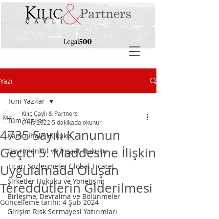
Yazı
Tüm Yazılar
Kılıç Çaylı & Partners
Tüm Yazılar
6 Nis 2022
5 dakikada okunur
4735 Sayılı Kanunun
Kamu İhale Hukuku
Geçici 5. Maddesine İlişkin
Gayrimenkul ve İnşaat Hukuku
Ticari Sözleşmeler Global Ticaret
Uygulamada Oluşan
Şirketler Hukuku ve Yönetişim
Tereddütlerin Giderilmesi
Birleşme, Devralma ve Bölünmeler
Güncelleme tarihi:
4 Şub 2024
Girişim Risk Sermayesi Yatırımları