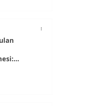
ulan
esi:
n Tamamının
enir mi?