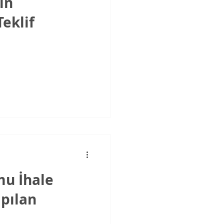
in
Teklif
mu İhale
pılan