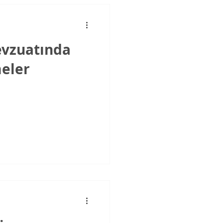
evzuatında
eler