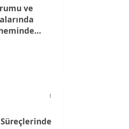
urumu ve
alarında
öneminde
l
 Süreçlerinde